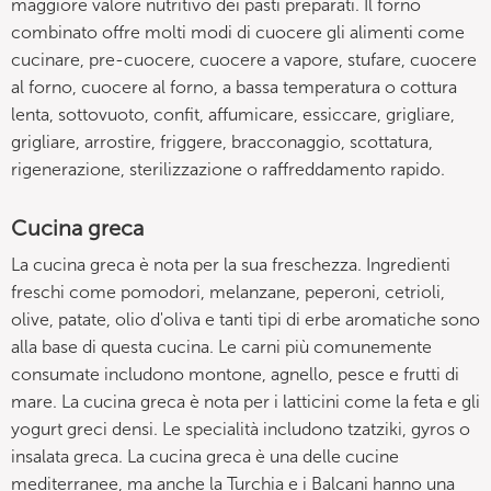
maggiore valore nutritivo dei pasti preparati. Il forno
combinato offre molti modi di cuocere gli alimenti come
cucinare, pre-cuocere, cuocere a vapore, stufare, cuocere
al forno, cuocere al forno, a bassa temperatura o cottura
lenta, sottovuoto, confit, affumicare, essiccare, grigliare,
grigliare, arrostire, friggere, bracconaggio, scottatura,
rigenerazione, sterilizzazione o raffreddamento rapido.
Cucina greca
La cucina greca è nota per la sua freschezza. Ingredienti
freschi come pomodori, melanzane, peperoni, cetrioli,
olive, patate, olio d'oliva e tanti tipi di erbe aromatiche sono
alla base di questa cucina. Le carni più comunemente
consumate includono montone, agnello, pesce e frutti di
mare. La cucina greca è nota per i latticini come la feta e gli
yogurt greci densi. Le specialità includono tzatziki, gyros o
insalata greca. La cucina greca è una delle cucine
mediterranee, ma anche la Turchia e i Balcani hanno una