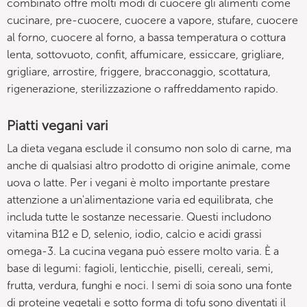
combinato offre molti modi di cuocere gli alimenti come
cucinare, pre-cuocere, cuocere a vapore, stufare, cuocere
al forno, cuocere al forno, a bassa temperatura o cottura
lenta, sottovuoto, confit, affumicare, essiccare, grigliare,
grigliare, arrostire, friggere, bracconaggio, scottatura,
rigenerazione, sterilizzazione o raffreddamento rapido.
Piatti vegani vari
La dieta vegana esclude il consumo non solo di carne, ma
anche di qualsiasi altro prodotto di origine animale, come
uova o latte. Per i vegani è molto importante prestare
attenzione a un'alimentazione varia ed equilibrata, che
includa tutte le sostanze necessarie. Questi includono
vitamina B12 e D, selenio, iodio, calcio e acidi grassi
omega-3. La cucina vegana può essere molto varia. È a
base di legumi: fagioli, lenticchie, piselli, cereali, semi,
frutta, verdura, funghi e noci. I semi di soia sono una fonte
di proteine vegetali e sotto forma di tofu sono diventati il