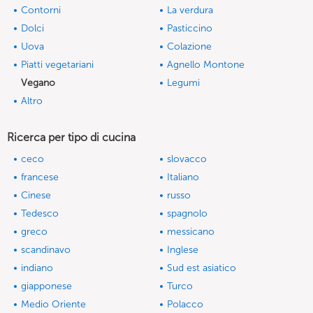
Contorni
La verdura
Dolci
Pasticcino
Uova
Colazione
Piatti vegetariani
Agnello Montone
Vegano
Legumi
Altro
Ricerca per tipo di cucina
ceco
slovacco
francese
Italiano
Cinese
russo
Tedesco
spagnolo
greco
messicano
scandinavo
Inglese
indiano
Sud est asiatico
giapponese
Turco
Medio Oriente
Polacco