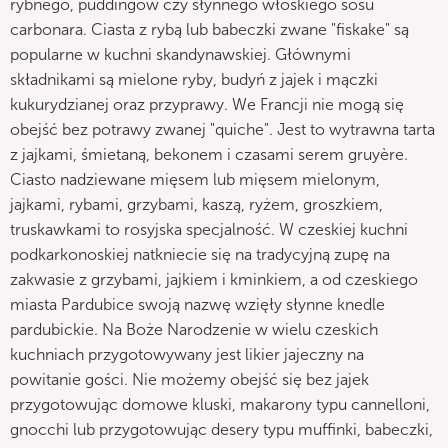
rybnego, puddingów czy słynnego włoskiego sosu
carbonara. Ciasta z rybą lub babeczki zwane "fiskake" są
popularne w kuchni skandynawskiej. Głównymi
składnikami są mielone ryby, budyń z jajek i mączki
kukurydzianej oraz przyprawy. We Francji nie mogą się
obejść bez potrawy zwanej "quiche". Jest to wytrawna tarta
z jajkami, śmietaną, bekonem i czasami serem gruyère.
Ciasto nadziewane mięsem lub mięsem mielonym,
jajkami, rybami, grzybami, kaszą, ryżem, groszkiem,
truskawkami to rosyjska specjalność. W czeskiej kuchni
podkarkonoskiej natkniecie się na tradycyjną zupę na
zakwasie z grzybami, jajkiem i kminkiem, a od czeskiego
miasta Pardubice swoją nazwę wzięły słynne knedle
pardubickie. Na Boże Narodzenie w wielu czeskich
kuchniach przygotowywany jest likier jajeczny na
powitanie gości. Nie możemy obejść się bez jajek
przygotowując domowe kluski, makarony typu cannelloni,
gnocchi lub przygotowując desery typu muffinki, babeczki,