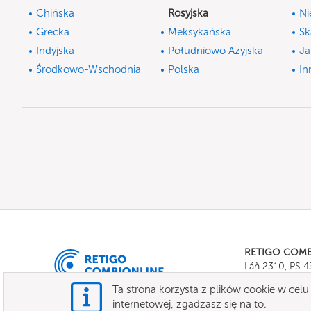
Chińska
Rosyjska
Ni
Grecka
Meksykańska
Sk
Indyjska
Południowo Azyjska
Ja
Środkowo-Wschodnia
Polska
In
RETIGO COM
Láň 2310, PS 
Tel.:
+420 571 
Ta strona korzysta z plików cookie w celu 
E-mail:
info@c
internetowej, zgadzasz się na to.