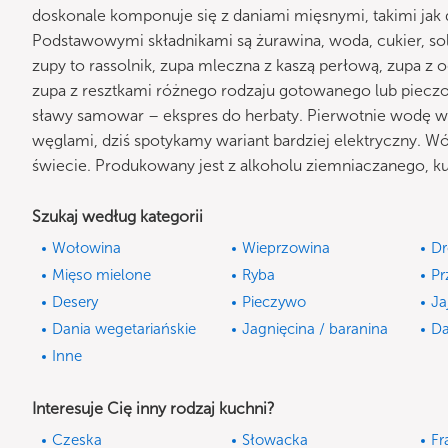
doskonale komponuje się z daniami mięsnymi, takimi jak 
Podstawowymi składnikami są żurawina, woda, cukier, so
zupy to rassolnik, zupa mleczna z kaszą perłową, zupa z 
zupa z resztkami różnego rodzaju gotowanego lub pieczo
sławy samowar – ekspres do herbaty. Pierwotnie wodę
węglami, dziś spotykamy wariant bardziej elektryczny. Wó
świecie. Produkowany jest z alkoholu ziemniaczanego, kuk
Szukaj według kategorii
Wołowina
Wieprzowina
Dr
Mięso mielone
Ryba
Pr
Desery
Pieczywo
Ja
Dania wegetariańskie
Jagnięcina / baranina
Da
Inne
Interesuje Cię inny rodzaj kuchni?
Czeska
Słowacka
Fr