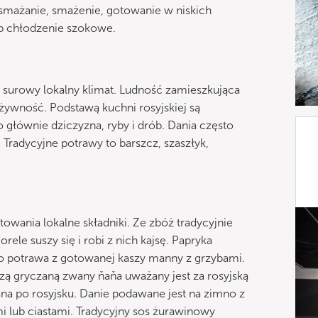
odsmażanie, smażenie, gotowanie w niskich
ub chłodzenie szokowe.
ł surowy lokalny klimat. Ludność zamieszkująca
żywność. Podstawą kuchni rosyjskiej są
to głównie dziczyzna, ryby i drób. Dania często
 Tradycyjne potrawy to barszcz, szaszłyk,
owania lokalne składniki. Ze zbóż tradycyjnie
ele suszy się i robi z nich kajsę. Papryka
 to potrawa z gotowanej kaszy manny z grzybami.
szą gryczaną zwany ňaňa uważany jest za rosyjską
a po rosyjsku. Danie podawane jest na zimno z
i lub ciastami. Tradycyjny sos żurawinowy