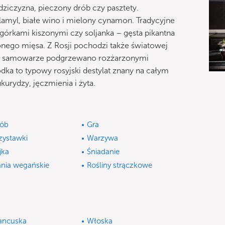
dziczyzna, pieczony drób czy pasztety.
lamyl, białe wino i mielony cynamon. Tradycyjne
ogórkami kiszonymi czy soljanka – gęsta pikantna
nego mięsa. Z Rosji pochodzi także światowej
 w samowarze podgrzewano rozżarzonymi
dka to typowy rosyjski destylat znany na całym
urydzy, jęczmienia i żyta.
ób
Gra
zystawki
Warzywa
jka
Śniadanie
nia wegańskie
Rośliny strączkowe
ancuska
Włoska