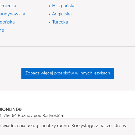
emiecka
Hiszpańska
andynawska
Angielska
pońska
Turecka
ne
Zobacz więcej przepisów w innych językach
BIONLINE®
43, 756 64 Rožnov pod Radhoštěm
665 511
, Fax: +420 571 665 554
świadczenia usług i analizy ruchu. Korzystając z naszej strony
ombionline.com