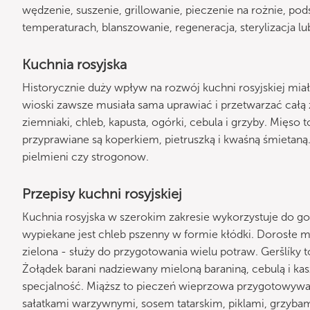
wędzenie, suszenie, grillowanie, pieczenie na rożnie, p
temperaturach, blanszowanie, regeneracja, sterylizacja l
Kuchnia rosyjska
Historycznie duży wpływ na rozwój kuchni rosyjskiej mia
wioski zawsze musiała sama uprawiać i przetwarzać całą 
ziemniaki, chleb, kapusta, ogórki, cebula i grzyby. Mięso 
przyprawiane są koperkiem, pietruszką i kwaśną śmietaną.
pielmieni czy strogonow.
Przepisy kuchni rosyjskiej
Kuchnia rosyjska w szerokim zakresie wykorzystuje do got
wypiekane jest chleb pszenny w formie kłódki. Dorosłe mor
zielona - służy do przygotowania wielu potraw. Geršlíky
Żołądek barani nadziewany mieloną baraniną, cebulą i ka
specjalność. Miąższ to pieczeń wieprzowa przygotowywan
sałatkami warzywnymi, sosem tatarskim, piklami, grzybam