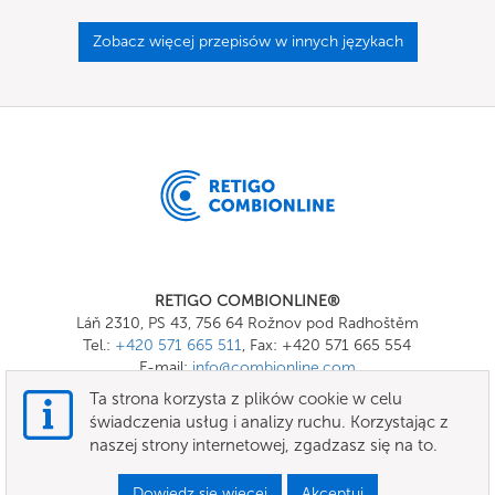
Zobacz więcej przepisów w innych językach
RETIGO COMBIONLINE®
Láň 2310, PS 43, 756 64 Rožnov pod Radhoštěm
Tel.:
+420 571 665 511
, Fax: +420 571 665 554
E-mail:
info@combionline.com
Ta strona korzysta z plików cookie w celu
świadczenia usług i analizy ruchu. Korzystając z
OnlineMenu
naszej strony internetowej, zgadzasz się na to.
Ogólne warunki handlowe
Dowiedz się więcej
Akceptuj