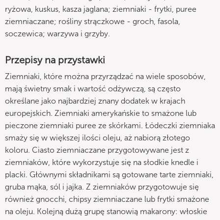
ryżowa, kuskus, kasza jaglana; ziemniaki - frytki, puree
ziemniaczane; rośliny strączkowe - groch, fasola,
soczewica; warzywa i grzyby.
Przepisy na przystawki
Ziemniaki, które można przyrządzać na wiele sposobów,
mają świetny smak i wartość odżywczą, są często
określane jako najbardziej znany dodatek w krajach
europejskich. Ziemniaki amerykańskie to smażone lub
pieczone ziemniaki puree ze skórkami. Łódeczki ziemniaka
smaży się w większej ilości oleju, aż nabiorą złotego
koloru. Ciasto ziemniaczane przygotowywane jest z
ziemniaków, które wykorzystuje się na słodkie knedle i
placki. Głównymi składnikami są gotowane tarte ziemniaki,
gruba mąka, sól i jajka. Z ziemniaków przygotowuje się
również gnocchi, chipsy ziemniaczane lub frytki smażone
na oleju. Kolejną dużą grupę stanowią makarony: włoskie