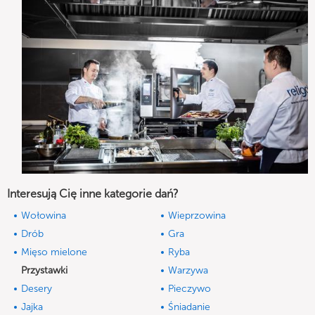
Interesują Cię inne kategorie dań?
Wołowina
Wieprzowina
Drób
Gra
Mięso mielone
Ryba
Przystawki
Warzywa
Desery
Pieczywo
Jajka
Śniadanie