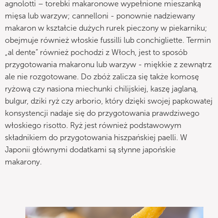
agnolotti – torebki makaronowe wypełnione mieszanką
mięsa lub warzyw; cannelloni - ponownie nadziewany
makaron w kształcie dużych rurek pieczony w piekarniku;
obejmuje również włoskie fussilli lub conchigliette. Termin
„al dente” również pochodzi z Włoch, jest to sposób
przygotowania makaronu lub warzyw - miękkie z zewnątrz
ale nie rozgotowane. Do zbóż zalicza się także komosę
ryżową czy nasiona miechunki chilijskiej, kaszę jaglaną,
bulgur, dziki ryż czy arborio, który dzięki swojej papkowatej
konsystencji nadaje się do przygotowania prawdziwego
włoskiego risotto. Ryż jest również podstawowym
składnikiem do przygotowania hiszpańskiej paelli. W
Japonii głównymi dodatkami są słynne japońskie
makarony.