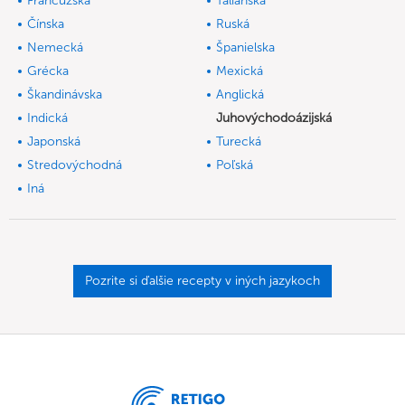
Francúzska
Talianska
Čínska
Ruská
Nemecká
Španielska
Grécka
Mexická
Škandinávska
Anglická
Indická
Juhovýchodoázijská
Japonská
Turecká
Stredovýchodná
Poľská
Iná
Pozrite si ďalšie recepty v iných jazykoch