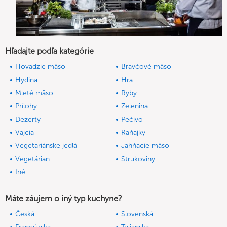
Hľadajte podľa kategórie
Hovädzie mäso
Bravčové mäso
Hydina
Hra
Mleté mäso
Ryby
Prílohy
Zelenina
Dezerty
Pečivo
Vajcia
Raňajky
Vegetariánske jedlá
Jahňacie mäso
Vegetárian
Strukoviny
Iné
Máte záujem o iný typ kuchyne?
Česká
Slovenská