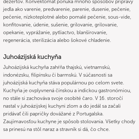
dezertov. Konvektomat ponúka mnoho spôsobov prípravy
jedla ako varenie, predvarenie, parenie, dusenie, pečenie,
pečenie, nízkoteplotné alebo pomalé pečenie, sous-vide,
konfitovanie, údenie, sušenie, grilovanie, grilovanie,
opekanie, vyprážanie, pytliactvo, blanšírovanie,
regenerácia, sterilizácia alebo šokové chladenie.
Juhoázijská kuchyňa
Juhoázijská kuchyňa zahŕňa thajskú, vietnamskú,
indonézsku, filipínsku či barmskú. V súčasnosti sa
juhoázijská kuchyňa stáva populárnou po celom svete.
Kuchyňa je ovplyvnená čínskou a indickou gastronómiou,
no stále si zachováva svoje osobité čaro. V 16. storočí
nastal v juhoázijskej kuchyni zlom a do jedál sa začali
pridávať čili papričky dovážané z Portugalska.
Zaujímavosťou kuchyne je spôsob stolovania. Všetky chody
sa prinesú na stôl naraz a stravník si dá, čo chce.