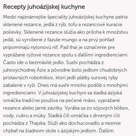
Recepty juhoázijskej kuchyne
Medzi najznámejšie špeciality juhoázijskej kuchyne patria
sklenené rezance, jedlá z rýb, tofu a rezancové kuracie
polievky. Sklenené rezance slúžia ako príloha k množstvu
jedál, sú vyrobené z fazule mungo a na prvý pohľad
pripomínajú nylonovú niť. Pad thai je označenie pre
vyprážané ryžové rezance spolu s ďalšími ingredienciami.
Často ide o bezmäsité jedlo. Sushi pochádza z
juhovýchodnej Ázie a pôvodne bolo jedlom chudobných
prístavných robotníkov, ktorí jedli plátky surovej ryby
zabalené v ryži. Dnes má sushi mnoho podôb s mnohými
ingredienciami. V juhoázijskej kuchyni sa sladká ázijská
omáčka tradične používa na pečené mäso, vyprážané
rezance alebo jarné závitky. Vyrába sa zo sójových bôbov,
vody, cukru a múky. Sladká čili omáčka s drveným čili
pochádza z Thajska. Slúži ako dochucovadlo a nesmie
chýbať na žiadnom stole s ázijským jedlom. Ďalším