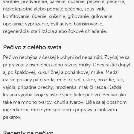
varenie, predvarenie, parenie, dusenie, pečenie, pečenie,
nízkoteplotné alebo pomalé pečenie, sous-vide,
konfitovanie, údenie, sušenie, grilovanie, grilovanie,
opekanie, vyprážanie, pytliactvo, blanšírovanie,
regenerácia, sterilizácia alebo šokové chladenie.
Pečivo z celého sveta
Pečivo nechýba v českej kuchyni od nepamäti. Zvyčajne sa
pripravuje z pšeničnej alebo ražnej múky. Dnes rastie dopyt
aj po špaldovej, kukuričnej a pohánkovej múke. Medzi
ďalšie prísady patrí voda, mlieko, soľ, cukor, droždie, tuk,
vajcia, prípadne orechy, hrozienka, mak či rasca. Každá
krajina vyrába svoje vlastné špecifické pečivo. Pečivo ako
také má mnoho tvarov, chutí a tvarov. Líšia sa aj obsahom
ingrediencií, možnými spôsobmi prípravy a fantáziou
pekárov.
Recepty na pečivo