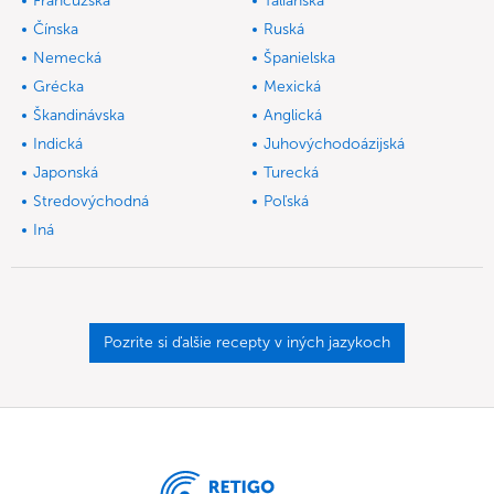
Francúzska
Talianska
Čínska
Ruská
Nemecká
Španielska
Grécka
Mexická
Škandinávska
Anglická
Indická
Juhovýchodoázijská
Japonská
Turecká
Stredovýchodná
Poľská
Iná
Pozrite si ďalšie recepty v iných jazykoch