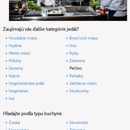
Zaujímajú vás ďalšie kategórie jedál?
Hovädzie mäso
Bravčové mäso
Hydina
Hra
Mleté mäso
Ryby
Prílohy
Zelenina
Dezerty
Pečivo
Vajcia
Raňajky
Vegetariánske jedlá
Jahňacie mäso
Vegetárian
Strukoviny
Iné
Hľadajte podľa typu kuchyne
Česká
Slovenská