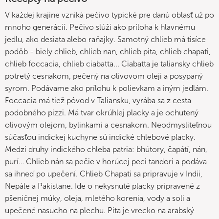
V každej krajine vzniká pečivo typické pre danú oblasť už po
mnoho generácií. Pečivo slúži ako príloha k hlavnému
jedlu, ako desiata alebo raňajky. Samotný chlieb má tisíce
podôb - biely chlieb, chlieb nan, chlieb pita, chlieb chapati,
chlieb foccacia, chlieb ciabatta... Ciabatta je taliansky chlieb
potretý cesnakom, pečený na olivovom oleji a posypaný
syrom. Podávame ako prílohu k polievkam a iným jedlám.
Foccacia má tiež pôvod v Taliansku, vyrába sa z cesta
podobného pizzi. Má tvar okrúhlej placky a je ochutený
olivovým olejom, bylinkami a cesnakom. Neodmysliteľnou
súčasťou indickej kuchyne sú indické chlebové placky.
Medzi druhy indického chleba patria: bhútory, čapátí, nán,
purí… Chlieb nán sa pečie v horúcej peci tandori a podáva
sa ihneď po upečení. Chlieb Chapati sa pripravuje v Indii,
Nepále a Pakistane. Ide o nekysnuté placky pripravené z
pšeničnej múky, oleja, mletého korenia, vody a soli a
upečené nasucho na plechu. Pita je vrecko na arabský