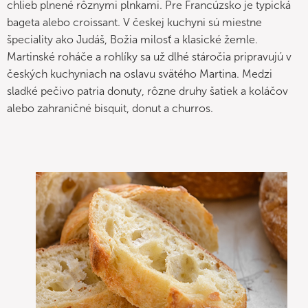
chlieb plnené rôznymi plnkami. Pre Francúzsko je typická
bageta alebo croissant. V českej kuchyni sú miestne
špeciality ako Judáš, Božia milosť a klasické žemle.
Martinské roháče a rohlíky sa už dlhé stáročia pripravujú v
českých kuchyniach na oslavu svätého Martina. Medzi
sladké pečivo patria donuty, rôzne druhy šatiek a koláčov
alebo zahraničné bisquit, donut a churros.