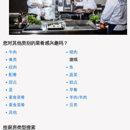
您对其他类别的菜肴感兴趣吗？
牛肉
猪肉
禽类
游戏
絞肉
鱼
配餐
蔬菜
甜点
糕点
蛋
早餐
素食菜肴
羊肉/羊肉
素食菜肴
豆类
其他
按厨房类型搜索