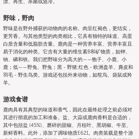
漂、再生、杀菌或急冷。
野味，野肉
野味是在野外捕获的动物肉的名称。肉呈红褐色，更结实，
更芳香。与其他类型的肉类相比，它具有独特的味道、高蛋
白质含量和低脂肪含量。鹿肉是一种营养丰富、营养丰富且
易于消化的种类。它含有大量的维生素B和矿物质，如钾、
钠、磷和铁。我们把野味分为高大的——狍子、小鹿、小
鹿；低——野兔、野兔；黑 - 野猪;红色 - 欧洲盘羊、麂皮和
羽毛 - 野生鸟类。游戏还包括外来动物，如鸵鸟、袋鼠或羚
羊。
游戏食谱
鹿肉具有其典型的味道和香气，因此在最终处理之前必须对
其进行彻底的加工和准备。盐、大蒜或鹿肉香料是合适的，
其中包括盐 (45%)、磨碎的甜椒、月桂叶、黑胡椒、牛至、
新鲜香料。此外，添加了调味物质E621。肉类装载是整个游