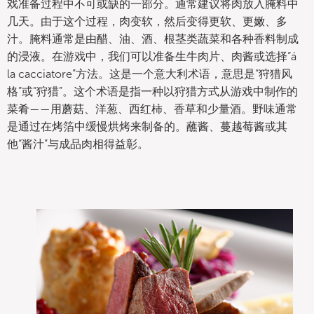
戏准备过程中不可或缺的一部分。通常建议将肉放入腌料中
几天。由于这个过程，肉变软，然后变得更软、更嫩、多
汁。腌料通常是由醋、油、酒、根茎类蔬菜和各种香料制成
的浸液。在游戏中，我们可以准备生牛肉片、肉酱或选择“á
la cacciatore”方法。这是一个意大利术语，意思是“狩猎风
格”或“狩猎”。这个术语是指一种以狩猎方式从游戏中制作的
菜肴——用蘑菇、洋葱、西红柿、香草和少量酒。野味通常
是通过在烤箔中缓慢烘烤来制备的。蘸酱、蔓越莓酱或其
他“酱汁”与成品肉相得益彰。