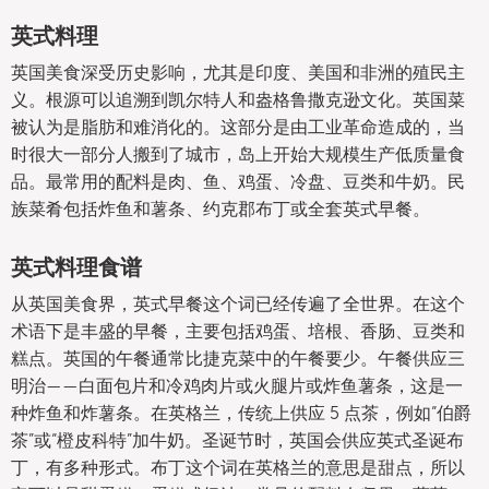
英式料理
英国美食深受历史影响，尤其是印度、美国和非洲的殖民主
义。根源可以追溯到凯尔特人和盎格鲁撒克逊文化。英国菜
被认为是脂肪和难消化的。这部分是由工业革命造成的，当
时很大一部分人搬到了城市，岛上开始大规模生产低质量食
品。最常用的配料是肉、鱼、鸡蛋、冷盘、豆类和牛奶。民
族菜肴包括炸鱼和薯条、约克郡布丁或全套英式早餐。
英式料理食谱
从英国美食界，英式早餐这个词已经传遍了全世界。在这个
术语下是丰盛的早餐，主要包括鸡蛋、培根、香肠、豆类和
糕点。英国的午餐通常比捷克菜中的午餐要少。午餐供应三
明治——白面包片和冷鸡肉片或火腿片或炸鱼薯条，这是一
种炸鱼和炸薯条。在英格兰，传统上供应 5 点茶，例如“伯爵
茶”或“橙皮科特”加牛奶。圣诞节时，英国会供应英式圣诞布
丁，有多种形式。布丁这个词在英格兰的意思是甜点，所以