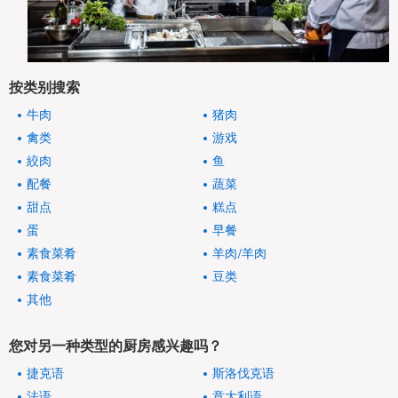
按类别搜索
牛肉
猪肉
禽类
游戏
絞肉
鱼
配餐
蔬菜
甜点
糕点
蛋
早餐
素食菜肴
羊肉/羊肉
素食菜肴
豆类
其他
您对另一种类型的厨房感兴趣吗？
捷克语
斯洛伐克语
法语
意大利语