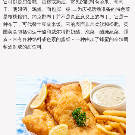
它可以是甜蛋糕、蛋糕或奶油。常见的配料有坚果、葡萄
干、朗姆酒、鸡蛋、面包屑、糖……为庆祝活动准备的特色菜
是核桃馅鸭。约克郡布丁并不是真正意义上的布丁。它是一
种布丁，可代替土豆或米饭。它的表面非常柔软和松脆。英
国美食包括切达干酪和威尔特郡奶酪、泡菜 - 醋腌蔬菜、睡
衣 - 带有各种馅料或色素的蛋糕 - 一种由加了蜂蜜的辛辣葡
萄酒制成的甜饮料。