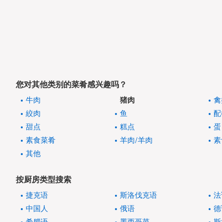
您对其他类别的菜肴感兴趣吗？
牛肉
猪肉
禽
絞肉
鱼
配
甜点
糕点
蛋
素食菜肴
羊肉/羊肉
素
其他
按厨房类型搜索
捷克语
斯洛伐克语
法
中国人
俄语
德