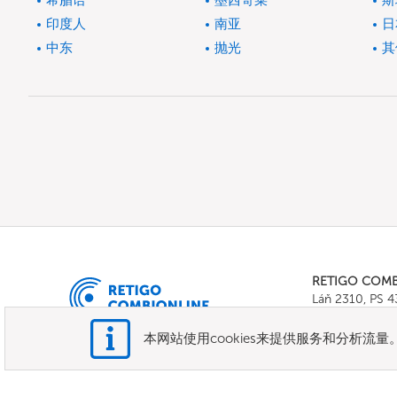
希腊语
墨西哥菜
斯
印度人
南亚
日
中东
抛光
其
RETIGO COM
Láň 2310, PS 
Tel.:
+420 571 
E-mail:
info@c
本网站使用cookies来提供服务和分析