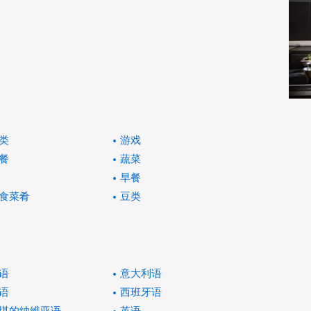
类
游戏
餐
蔬菜
早餐
食菜肴
豆类
语
意大利语
语
西班牙语