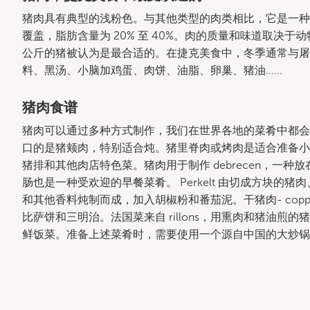
猪肉具有典型的浅粉色。与其他类型的肉类相比，它是一种
覆盖，脂肪含量为 20% 至 40%。肉的质量和味道取决于动
公斤的猪被认为是最合适的。在捷克美食中，冬季通常与屠宰场有
料、黑汤、小脑加鸡蛋、肉饼、油脂、卵巢、猪油......
猪肉食谱
猪肉可以通过多种方式制作，我们在世界各地的菜肴中都会
口的是猪颊肉，特别适合炖。猪里脊肉或烤肉是适合准备小餐的
猪排和其他肉店特色菜。猪肉用于制作 debrecen，一
肠也是一种受欢迎的早餐菜肴。 Perkelt 由切成方块
和其他香料炖制而成，加入胡椒粉和番茄泥。干猪肉- co
比萨饼和三明治。法国菜来自 rillons，用熏肉和猪油
鲜饭菜。准备上述菜肴时，需要使用一个源自中国的大炒锅