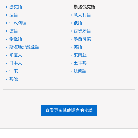
捷克語
斯洛伐克語
法語
意大利語
中式料理
俄語
德語
西班牙語
希臘語
墨西哥菜
斯堪地那維亞語
英語
印度人
東南亞
日本人
土耳其
中東
波蘭語
其他
查看更多其他語言的食譜