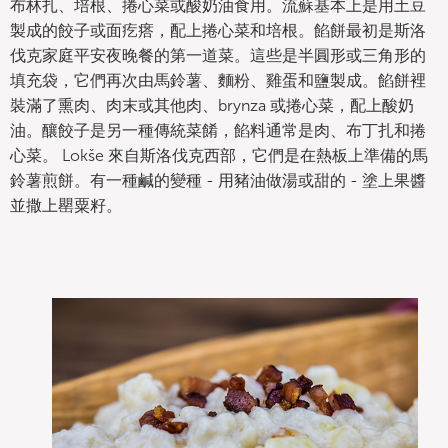
布林扎、培根、捲心菜或酸奶油食用。流蘇基本上是用土豆
製成的餃子或面疙瘩，配上捲心菜和培根。餡餅最初是斯洛
伐克家庭平安夜晚餐的第一道菜。這些是半圓形或三角形的
填充袋，它們再次由馬鈴薯、麵粉、雞蛋和鹽製成。餡餅裡
裝滿了熏肉、肉末或其他肉、brynza 或捲心菜，配上酸奶
油。釀餃子是另一種傳統菜餚，餡料通常是肉、布丁扎和捲
心菜。 Lokše 來自斯洛伐克西部，它們是在熱板上準備的馬
鈴薯煎餅。有一種鹹的變種 - 用豬油做湯或甜的 - 塗上果醬
並撒上罌粟籽。