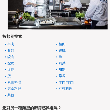
按類別搜索
牛肉
豬肉
禽類
遊戲
絞肉
魚
配餐
蔬菜
甜點
甜點
蛋
早餐
素食料理
羊肉/羊肉
素食料理
豆類料理
其他
您對另一種類型的廚房感興趣嗎？