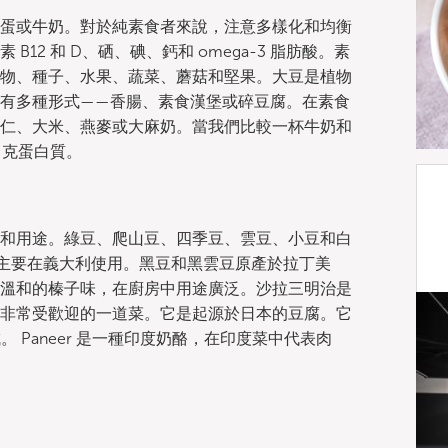
蛋或牛奶。對於純素食者來說，注意多樣化和均衡
2 和 D、硒、碘、鈣和 omega-3 脂肪酸。素
穀物、種子、水果、蔬菜、蘑菇和堅果。大豆是植物
有多種形式——香腸、素食漢堡或碎豆腐。在素食
仁、大米、燕麥或大麻奶。當我們比較一杯牛奶和
 克蛋白質。
和用途。綠豆、爬山豆、四季豆、雲豆、小豆和白
lini 豆主要在義大利使用。黑豆和黑雲豆原產於拉丁美
溫和的榛子味，在廚房中用途廣泛。沙拉三明治是
非常受歡迎的一道菜。它是起源於日本的豆腐。它
 Paneer 是一種印度奶酪，在印度菜中代表肉