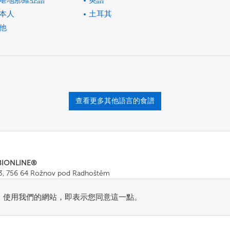
堪地那維亞語
英語
本人
土耳其
他
查看更多其他語言的食譜
BIONLINE®
43, 756 64 Rožnov pod Radhoštěm
665 511
, Fax: +420 571 665 554
ombionline.com
流量。使用我們的網站，即表示您同意這一點。