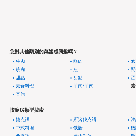
您對其他類別的菜餚感興趣嗎？
牛肉
豬肉
禽
絞肉
魚
配
甜點
甜點
蛋
素食料理
羊肉/羊肉
素
其他
按廚房類型搜索
捷克語
斯洛伐克語
法
中式料理
俄語
德