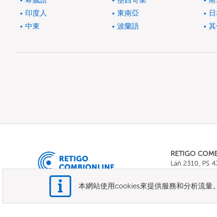
希臘語
墨西哥菜
斯
印度人
東南亞
日
中東
波蘭語
其
RETIGO COM
Láň 2310, PS 
Tel.:
+420 571 
E-mail:
info@c
本網站使用cookies來提供服務和分析