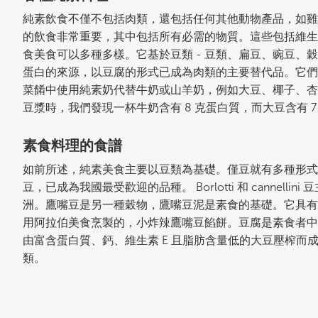
純素飲食不僅不包括肉類，還包括任何其他動物產品，如雞
的飲食非常重要，其中包括所有必需的物質。這些包括維生素 B1
食美食可以多種多樣。它基於豆類 - 豆類、扁豆、豌豆、
蛋白的來源，以豆腐的形式已成為肉類的主要替代品。它們
菜餚中使用純素奶代替牛奶或山羊奶，例如大豆、椰子、杏
豆漿時，我們發現一杯牛奶含有 8 克蛋白質，而大豆含有 7
素食料理的食譜
如前所述，純素美食主要以豆類為基礎。僅豆就有多種形式
豆，已成為我國最受歡迎的品種。 Borlotti 和 cannel
洲。鷹嘴豆是另一種穀物，鷹嘴豆泥是素食的基礎。它具有
用阿拉伯美食烹製的，小炸辣鷹嘴豆餡餅。豆腐是素食者中
由富含蛋白質、鈣、維生素 E 且脂肪含量低的大豆壓榨而成。
類。