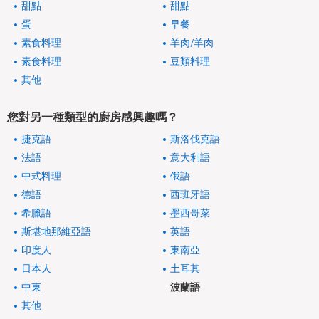
甜點
甜點
蛋
早餐
素食料理
羊肉/羊肉
素食料理
豆類料理
其他
您對另一種類型的廚房感興趣嗎？
捷克語
斯洛伐克語
法語
意大利語
中式料理
俄語
德語
西班牙語
希臘語
墨西哥菜
斯堪地那維亞語
英語
印度人
東南亞
日本人
土耳其
中東
波蘭語
其他