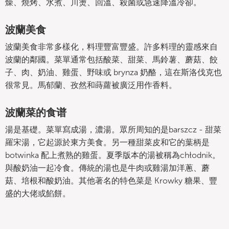
燥、燒烤、水煮、川燙、回溫、殺菌或急速降溫冷卻。
波蘭美食
波蘭美食非常多樣化，料理豐富豐盛。許多料理的靈感來自
波蘭的鄰國。菜單通常包括酸菜、甜菜、馬鈴薯、蘑菇、餃
子、肉、奶油、雞蛋、野味或 brynza 奶酪，這在斯洛伐克也
很常見。馬郁蘭、孜然和蒔蘿被廣泛用作香料。
波蘭菜的食谱
湯是基礎。菜單寫成湯，濃湯。眾所周知的是barszcz - 甜菜
羅宋湯，它起源於東方美食。另一種甜菜皮和它的葉柄是
botwinka 配上煮熟的雞蛋。夏季版本的湯被稱為chłodnik。
與酸奶油一起冷食。傳統的湯也是牛肉或雞湯加洋蔥、蘑
菇、培根和酸奶油。其他著名的特色菜是 Krowky 糖果、豐
盛的大佬或餡餅。