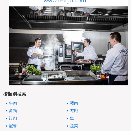
www.retigo.com.cn
按類別搜索
牛肉
豬肉
禽類
遊戲
絞肉
魚
配餐
蔬菜