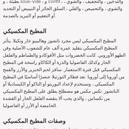
بطيئة ، و sous-vide ، و confit ، والتدخين ، والتجفيف ، والشوي ،
والشوي ، والتحميص ، والقلي ، السلق الجائر أو التبييض أو التجديد
أو التعقيم أو التبريد بالصدمة.
المطبخ المكسيكي
المطبخ المكسيكي ليس مجرد ناتشوز وهالبينو حار وتكيلا. يتأثر
المطبخ المكسيكي بتقليد عمره ألف عام للشعوب الأصلية وفن
الطهو الأوروبي. كانت الخضروات مثل الأفوكادو والطماطم والفلفل
الحار وكذلك الفاصوليا والذرة أو الكاكاو راسخة في المطبخ
المكسيكي قبل فترة الاستعمار. سافر لحم الخنزير والأرز والقمح
من أوروبا إلى أوروبا. تعد فطائر التورتيلا عنصرًا أساسيًا في المطبخ
المكسيكي ، وتستخدم لإعداد البوريتو أو التاكو أو الكيساديلا أو
الناتشوز. تكس مكس هو مصطلح يطلق على المطبخ المكسيكي
من تكساس ، والذي يجب ألا ينقصه الفلفل الحار أو القشدة
الحامضة أو الأرز أو الفاصوليا.
وصفات المطبخ المكسيكي