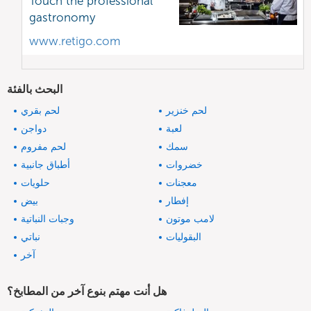
Touch the professional
gastronomy
www.retigo.com
البحث بالفئة
لحم خنزير
لحم بقري
لعبة
دواجن
سمك
لحم مفروم
خضروات
أطباق جانبية
معجنات
حلويات
إفطار
بيض
لامب موتون
وجبات النباتية
البقوليات
نباتي
آخر
هل أنت مهتم بنوع آخر من المطابخ؟