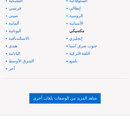
السلوفاكية
التشيكية
إيطالي
فرنسي
الروسية
صينى
الأسبانية
ألمانية
مكسيكي
اليونانية
إنجليزي
الاسكندنافية
جنوب شرق آسيا
هندي
اللغة التركية
اليابانية
تلميع
الشرق الأوسط
آخر
شاهد المزيد من الوصفات بلغات أخرى