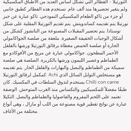
التورتيلا - الفطائر التي تشكل أساس العديد من الأطباق المكسيكية
ولم يتغير تحضيرها منذ ألف عام. تستخدم هذه الفطائر كطبق جانبي
أو جزء من تاكو الطعام المكسيكي النموذجي. تاكو عبارة عن خبز
تورتيلا يتم تقديمه كساندويتش. يتم تقديم التورتيلا المقلية على شكل
توستادا. يتم تحضير المقبلات المصنوعة من الناتشوز كشكل من
أشكال الوجبات الخفيفة الصغيرة. ملعقة من صلصة الجواكامولي
الحارة أو صلصة الحمص مغطاة برقائق التورتيلا ورشها بالفلفل
الأحمر المطحون. جواكامولي عبارة عن مزيج من الأفوكادو مع
الطماطم وعصير الليمون ورشها بالكزبرة. الصلصة هي صلصة
سميكة من الطماطم والبصل والبهارات والفلفل الحار. يتم تقديمه
كمكمل لرقائق التورتيلا. Achi هو مستخلص التوابل السائل الذي
يستخدم لتذوق السلطات في المكسيك. كان Chilli con carne
طبقًا مفضلاً للمكسيكيين والتكساس منذ الغرب المتوحش. الوصفة
تعتمد على اللحم المفروم والفاصوليا والطماطم والبصل. التكيلا
عبارة عن نواتج تقطير قوية مصنوعة من اللب أو مازال ، وهي أنواع
مختلفة من الأغاف.