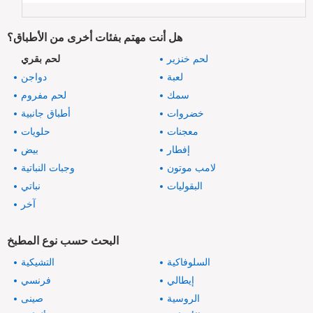
هل أنت مهتم بفئات أخرى من الأطباق؟
لحم خنزير
لحم بقري
لعبة
دواجن
سمك
لحم مفروم
خضروات
أطباق جانبية
معجنات
حلويات
إفطار
بيض
لامب موتون
وجبات النباتية
البقوليات
نباتي
آخر
البحث حسب نوع المطبخ
السلوفاكية
التشيكية
إيطالي
فرنسي
الروسية
صينى