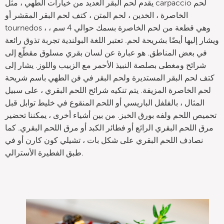
يقدم لحم البقر العديد من خيارات الطهي ، مثل carpaccio لحم
الخاصرة ، الخدين ، لحم المتن ، كتف لحم البقر المقشر أو
tournedos ، وهي قطعة من لحم الخاصرة بسمك حوالي 4 سم ،
ويشار إليها أيضًا بشريحة لحم. تعتبر اللغة البولندية تجربة تذوق رائعة
في بعض المناطق. هو عبارة عن لسان بقري مسلوق مقطّع إلى
شرائح ومغطى بصلصة النبيذ الأحمر مع الزبيب واللوز. يشار إلى
كتف لحم البقر المستديرة ولحم البقر في فن الطهي باسم شريحة
لحم الخاصرة المزيفة. يتم تنكيه شرائح اللحم البقري ، على سبيل
المثال ، بالفلفل الباريسي أو اللحم المنقوع في خليط توابل قبل
تحميص اللحم ولفه بورق الخبز. من بين أشياء أخرى ، يمكننا تحضير
مرق اللحم البقري الرائع أو فطائر الكبد أو مرق اللحم البقري. كما
نصادف اللحم البقري على شكل بات ، تشيلي كون كارن أو في
طبق الفطيرة الأسترالي.