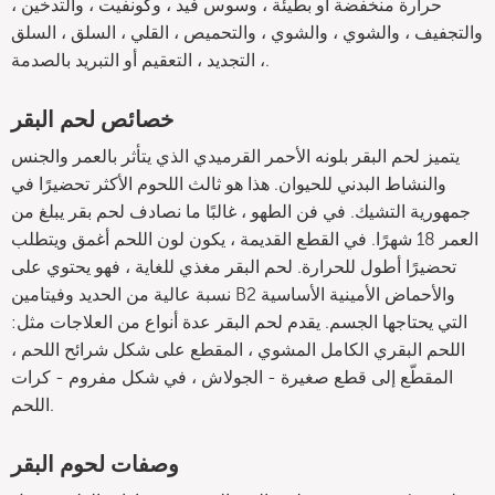
حرارة منخفضة أو بطيئة ، وسوس فيد ، وكونفيت ، والتدخين ،
والتجفيف ، والشوي ، والشوي ، والتحميص ، القلي ، السلق ، السلق
، التجديد ، التعقيم أو التبريد بالصدمة.
خصائص لحم البقر
يتميز لحم البقر بلونه الأحمر القرميدي الذي يتأثر بالعمر والجنس
والنشاط البدني للحيوان. هذا هو ثالث اللحوم الأكثر تحضيرًا في
جمهورية التشيك. في فن الطهو ، غالبًا ما نصادف لحم بقر يبلغ من
العمر 18 شهرًا. في القطع القديمة ، يكون لون اللحم أغمق ويتطلب
تحضيرًا أطول للحرارة. لحم البقر مغذي للغاية ، فهو يحتوي على
نسبة عالية من الحديد وفيتامين B2 والأحماض الأمينية الأساسية
التي يحتاجها الجسم. يقدم لحم البقر عدة أنواع من العلاجات مثل:
اللحم البقري الكامل المشوي ، المقطع على شكل شرائح اللحم ،
المقطّع إلى قطع صغيرة - الجولاش ، في شكل مفروم - كرات
اللحم.
وصفات لحوم البقر