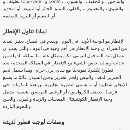
بطيئة ، و sous-vide ، و confit ، والتدخين ، والتجفيف ، والشوي ،
والشوي ، والتحميص ، والقلي ، السلق الجائر أو التبييض أو التجديد
أو التعقيم أو التبريد بالصدمة.
لماذا تناول الإفطار
الإفطار هو الوجبة الأولى في اليوم ، ويقدم في الصباح. يعتبر العديد
من الخبراء أن وجبة الإفطار هي أهم وجبة في اليوم ، والتي يجب أن
تشكل ثلث المدخول اليومي. لكن بشكل عام: ما تمتلكه الدولة من
عادات وتقاليد. نفس الشيء مع الإفطار. في المملكة المتحدة ، نجد
فطورًا إنكليزيًا نموذجيًا مع شاي إيرل جراي. وهذا يشمل لحم
الخنزير المقدد والبيض ولحم الخنزير وجبن الشيدر. غالبًا ما يصنع
الإنجليز شطيرة أو ما يسمى شطيرة إنجليزية من هذه المكونات. في
فرنسا ، تحظى الكرواسون أو الرغيف الفرنسي بشعبية. تشمل
وجبة الإفطار الكونتيننتال المعجنات والزبدة والمربى والجبن
واللحوم الباردة.
وصفات لوجبة فطور لذيذة