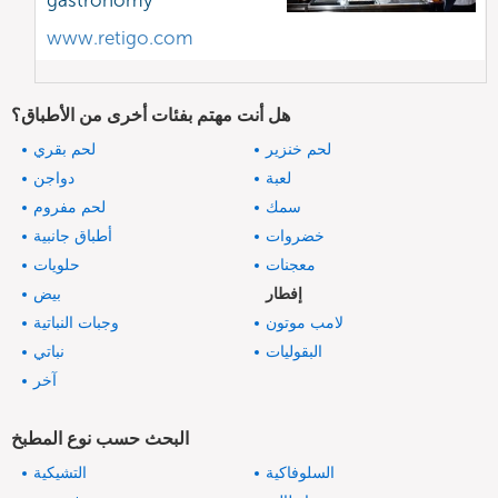
gastronomy
www.retigo.com
هل أنت مهتم بفئات أخرى من الأطباق؟
لحم خنزير
لحم بقري
لعبة
دواجن
سمك
لحم مفروم
خضروات
أطباق جانبية
معجنات
حلويات
إفطار
بيض
لامب موتون
وجبات النباتية
البقوليات
نباتي
آخر
البحث حسب نوع المطبخ
السلوفاكية
التشيكية