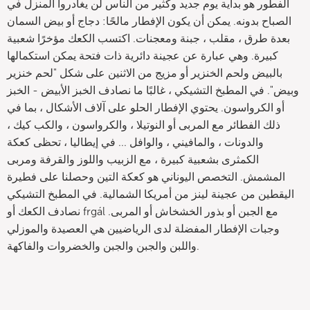
الفطور هو بداية يوم جديد وكثير من الناس لن يغادروا المنزل في
الصباح بدونه. يمكن أن يكون الإفطار مالحًا: دجاج أو بيض السمان
بعدة طرق ، مقلب ، جبنة ومعجنات. اكتسب الكعك مؤخرًا شعبية
كبيرة. وهي عبارة عن عجينة دائرية ذات فتحة يمكن استكمالها
بالبيض ولحم الخنزير أو مزيج من الاثنين على شكل "لحم خنزير
وبيض". في المطبخ التشيكي ، غالبًا ما نصادف الخبز الأبيض - الخبز
أو الكرواسون. يحتوي الإفطار الحلو على آلاف الأشكال ، بما في
ذلك الفطائر مع المربى أو النوتيلا ، والكرواسون ، والكب كيك ،
والدونات ، والمافيني ، والوافل ... في إيطاليا ، تحظى كعكة
الكمثرى بشعبية كبيرة ، مع الزبيب واللوز والقرفة ومربى
المشمش. التخصص اليوناني هو كعكة التين وحصلنا على فطيرة
اليقطين من عجينة لينز من أمريكا الشمالية. في المطبخ التشيكي
نصادف الكعك أو frgál مع الجبن أو بذور الخشخاش أو المربى.
وجبات الإفطار المفضلة لدى الرياضيين هي العصيدة والموزلي
واللبن والجبن والجبن والخضروات والفاكهة.