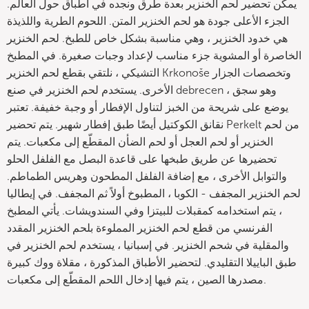
يمكن تحضير لحم الخنزير بعدة طرق ونجده في أطباق حول العالم.
الجزء الأعلى جودة هو لحم الخنزير المتن. اللحوم الطرية واللذيذة
هي خدود الخنزير ، وهي مناسبة بشكل خاص للطبخ. لحم الخنزير
الخاصرة أو المشوية جزء مناسب لإعداد وجبات صغيرة. في المطبخ
التشيكي ، نلتقي بقطع لحم الخنزير Krkonoše وتخصصات الجزار
الأخرى. يستخدم لحم الخنزير في صنع debrecen ، وهو سجق
يوضع على شريحة من الخبز لتناول الإفطار أو وجبة خفيفة. تعتبر
نقانق الكوكتيل أيضًا طبق إفطار شهير. يتم تحضير Perkelt من لحم
الخنزير أو لحم العجل أو لحم الضأن المقطّع إلى مكعبات. يتم
تحضيرها عن طريق طبخها على قاعدة البصل مع الفلفل الحلو
والتوابل الأخرى ، مع إضافة الفلفل المطحون وهريس الطماطم.
لحم الخنزير المجفف - الكوبا ، المطبوخ أولاً ثم المجفف. في إيطاليا
، يتم استخدامه كمقبلات للبيتزا وفي السندويشات. يأتي المطبخ
الفرنسي من قطع لحم الخنزير المملوءة بلحم الخنزير المقدد
والمقلية في شحم الخنزير. في إسبانيا ، يستخدم لحم الخنزير في
طبق الباييلا التقليدي. لتحضير الأطباق المذكورة ، مقلاة ووك كبيرة
مصدرها الصين ، يتم فيها إدخال اللحم المقطّع إلى مكعبات.