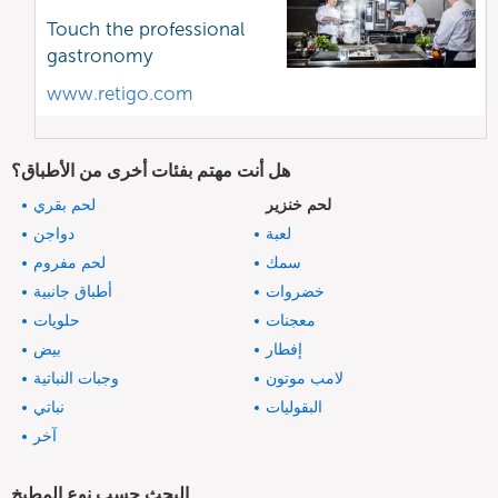
Touch the professional
gastronomy
www.retigo.com
هل أنت مهتم بفئات أخرى من الأطباق؟
لحم خنزير
لحم بقري
لعبة
دواجن
سمك
لحم مفروم
خضروات
أطباق جانبية
معجنات
حلويات
إفطار
بيض
لامب موتون
وجبات النباتية
البقوليات
نباتي
آخر
البحث حسب نوع المطبخ