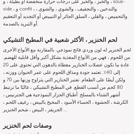
، والخبز ، والخبز على درجات حرارة منخفضة أو بطيئة ، و sous-
vide ، و confit ، والتدخين ، والتجفيف ، والشوي ، والشوي ،
والتحميص ، والقلي ، السلق الجائر أو التبييض أو التجديد أو التعقيم
أو التبريد بالصدمة.
لحم الخنزير ، الأكثر شعبية في المطبخ التشيكي
لحم الخنزير له لون وردي فاتح نموذجي. بالمقارنة مع الأنواع الأخرى
من اللحوم ، فهي من الأنواع المغذية بشكل أكبر وأقل قابلية للهضم.
عادة ما تكون عضلات الخنازير مغطاة بالدهون التي تحتوي على 20
إلى 40٪. تعتمد جودة ومذاق اللحوم على عمر الحيوان ووزنه ،
ولكن أيضًا على الطعام. تعتبر الخنازير التي يتراوح وزنها بين 70 و
80 كجم من أنسب القطع. في المطبخ التشيكي ، غالبًا ما ترتبط
أشهر الشتاء بالمسلخ. أطباق الجزار النموذجية هي الجترنيس ،
الكرشة ، الحشوة ، الحساء الأسود ، المخيخ بالبيض ، رغيف اللحم ،
الجريفز ، البيض ، شحم الخنزير ...
وصفات لحم الخنزير