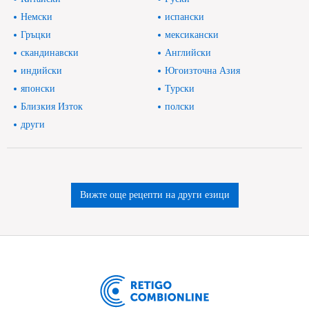
Немски
испански
Гръцки
мексикански
скандинавски
Английски
индийски
Югоизточна Азия
японски
Турски
Близкия Изток
полски
други
Вижте още рецепти на други езици