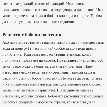
желязо, мед, калий, магнезий, калций. Имат нисък
гликемичен индекс и затова са подходящи за диабетици. Има
много видове леща, грах и боб, от които да избирате. Трябва
да ги консумираме поне два пъти седмично.
Рецепти с бобови растения
Ако искате да готвите от варива, важно е да ги накиснете във
вода за поне 5-12 часа или най-добре за една нощ преди
приготвяне. Това разтваря растителните захари, които
причиняват подуване на корема. Покълването (например боб
мунг) също може да бъде алтернативен препарат. Най-
известната чешка рецепта е кисела леща, грахова каша и
различни супи от бобови растения. Но могат да се използват
и като отделни гарнитури или като допълнение към сосове,
месни и зеленчукови гарнитури. Популярно лечение са
намазките, особено хумата. Бобовите растения се консумират
широко в средиземноморските страни, които могат да се