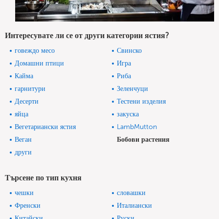
Интересувате ли се от други категории ястия?
говеждо месо
Свинско
Домашни птици
Игра
Кайма
Риба
гарнитури
Зеленчуци
Десерти
Тестени изделия
яйца
закуска
Вегетариански ястия
LambMutton
Веган
Бобови растения
други
Търсене по тип кухня
чешки
словашки
Френски
Италиански
Китайски
Руски