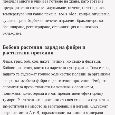
предлага много начини за готвене на храна, като готвене,
предварително готвене, задушаване, печене, печене, ниска
температура или бавно печене, sous-vide, конфи, опушване,
сушене, грил, барбекю, печене, пържене , бракониерство,
бланширане, регенериране, стерилизация или шоково
охлаждане.
Бобови растения, заряд на фибри и
растителни протеини
Леща, грах, боб, соя, нахут, лупина, но също и фъстъци.
Бобови растения, които са наречени суперхрани. Това е така,
защото те съдържат голямо количество полезни за организма
вещества, особено фибри и растителни протеини. Фибрите
спомагат за прочистването на човешкия организъм,
понижават холестерола и имат превантивен ефект срещу
тумори. Растителните протеини от своя страна са страхотни
заместители на месото за вегетарианци и вегани. Съдържат
още витамини А и В, здравословни мазнини и минерали –