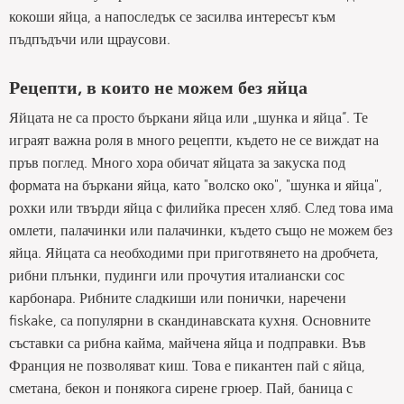
кокоши яйца, а напоследък се засилва интересът към
пъдпъдъчи или щраусови.
Рецепти, в които не можем без яйца
Яйцата не са просто бъркани яйца или „шунка и яйца“. Те
играят важна роля в много рецепти, където не се виждат на
пръв поглед. Много хора обичат яйцата за закуска под
формата на бъркани яйца, като "волско око", "шунка и яйца",
рохки или твърди яйца с филийка пресен хляб. След това има
омлети, палачинки или палачинки, където също не можем без
яйца. Яйцата са необходими при приготвянето на дробчета,
рибни плънки, пудинги или прочутия италиански сос
карбонара. Рибните сладкиши или понички, наречени
fiskake, са популярни в скандинавската кухня. Основните
съставки са рибна кайма, майчена яйца и подправки. Във
Франция не позволяват киш. Това е пикантен пай с яйца,
сметана, бекон и понякога сирене грюер. Пай, баница с