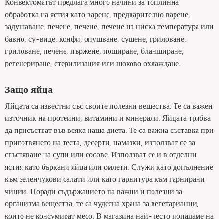
Конвектоматът предлага много начини за топлинна
обработка на ястия като варене, предварително варене,
задушаване, печене, печене, печене на ниска температура или
бавно, су-виде, конфи, опушване, сушене, гриловане,
гриловане, печене, пържене, поширане, бланширане,
регенериране, стерилизация или шоково охлаждане.
Защо яйца
Яйцата са известни със своите полезни вещества. Те са важен
източник на протеини, витамини и минерали. Яйцата трябва
да присъстват във всяка наша диета. Те са важна съставка при
приготвянето на теста, десерти, намазки, използват се за
сгъстяване на супи или сосове. Използват се и в отделни
ястия като бъркани яйца или омлети. Служи като допълнение
към зеленчукови салати или като гарнитура към гарнирани
чинии. Поради съдържанието на важни и полезни за
организма вещества, те са чудесна храна за вегетарианци,
които не консумират месо. В магазина най-често попадаме на