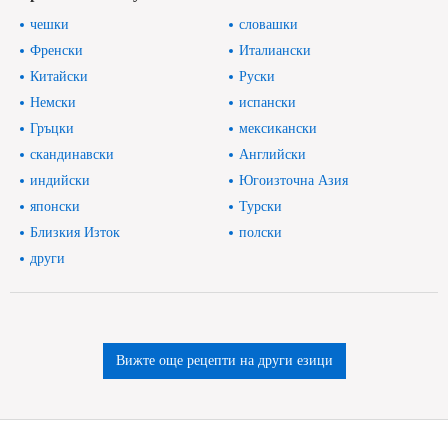
чешки
словашки
Френски
Италиански
Китайски
Руски
Немски
испански
Гръцки
мексикански
скандинавски
Английски
индийски
Югоизточна Азия
японски
Турски
Близкия Изток
полски
други
Вижте още рецепти на други езици