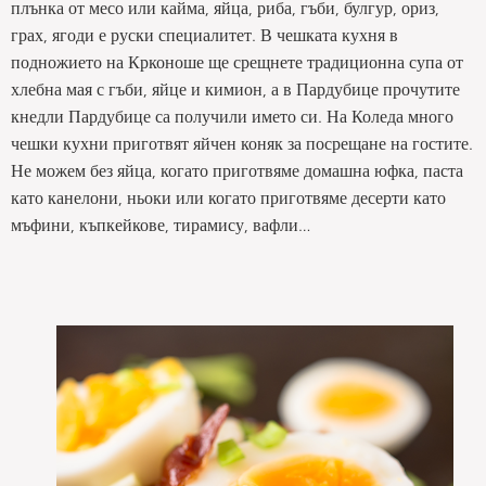
плънка от месо или кайма, яйца, риба, гъби, булгур, ориз,
грах, ягоди е руски специалитет. В чешката кухня в
подножието на Крконоше ще срещнете традиционна супа от
хлебна мая с гъби, яйце и кимион, а в Пардубице прочутите
кнедли Пардубице са получили името си. На Коледа много
чешки кухни приготвят яйчен коняк за посрещане на гостите.
Не можем без яйца, когато приготвяме домашна юфка, паста
като канелони, ньоки или когато приготвяме десерти като
мъфини, къпкейкове, тирамису, вафли…