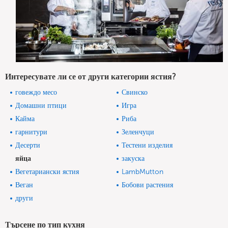
Интересувате ли се от други категории ястия?
говеждо месо
Свинско
Домашни птици
Игра
Кайма
Риба
гарнитури
Зеленчуци
Десерти
Тестени изделия
яйца
закуска
Вегетариански ястия
LambMutton
Веган
Бобови растения
други
Търсене по тип кухня