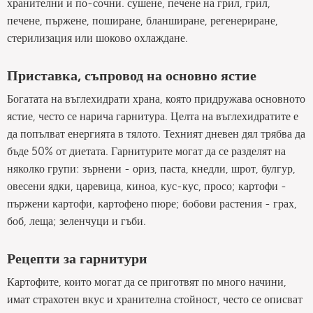
хранителни и по-сочни. сушене, печене на грил, грил,
печене, пържене, поширане, бланширане, регенериране,
стерилизация или шоково охлаждане.
Приставка, съпровод на основно ястие
Богатата на въглехидрати храна, която придружава основното
ястие, често се нарича гарнитура. Целта на въглехидратите е
да попълват енергията в тялото. Техният дневен дял трябва да
бъде 50% от диетата. Гарнитурите могат да се разделят на
няколко групи: зърнени - ориз, паста, кнедли, шрот, булгур,
овесени ядки, царевица, киноа, кус-кус, просо; картофи -
пържени картофи, картофено пюре; бобови растения - грах,
боб, леща; зеленчуци и гъби.
Рецепти за гарнитури
Картофите, които могат да се приготвят по много начини,
имат страхотен вкус и хранителна стойност, често се описват