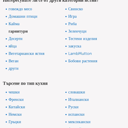
Интересувате ли се от други категории ястия?
говеждо месо
Свинско
Домашни птици
Игра
Кайма
Риба
гарнитури
Зеленчуци
Десерти
Тестени изделия
яйца
закуска
Вегетариански ястия
LambMutton
Веган
Бобови растения
други
Търсене по тип кухня
чешки
словашки
Френски
Италиански
Китайски
Руски
Немски
испански
Гръцки
мексикански