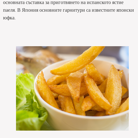
основната съставка за приготвянето на испанското ястие
паеля. В Япония основните гарнитури са известните японски
юфка.