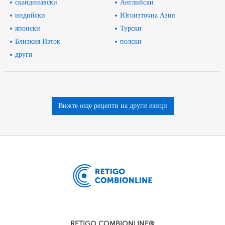
скандинавски
Английски
индийски
Югоизточна Азия
японски
Турски
Близкия Изток
полски
други
Вижте още рецепти на други езици
RETIGO COMBIONLINE®