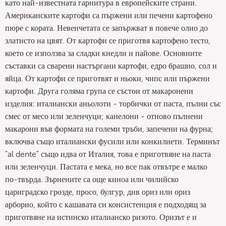
като най-известната гарнитура в европейските страни.
Американските картофи са пържени или печени картофено
пюре с кората. Невенчетата се запържват в повече олио до
златисто на цвят. От картофи се приготвя картофено тесто,
което се използва за сладки кнедли и пайове. Основните
съставки са сварени настъргани картофи, едро брашно, сол и
яйца. От картофи се приготвят и ньоки, чипс или пържени
картофи. Друга голяма група се състои от макаронени
изделия: италиански аньолоти - торбички от паста, пълни със
смес от месо или зеленчуци; канелони - отново пълнени
макарони във формата на големи тръби, запечени на фурна;
включва също италиански фусили или конкилиети. Терминът
"al dente" също идва от Италия, това е приготвяне на паста
или зеленчуци. Пастата е мека, но все пак отвътре е малко
по-твърда. Зърнените са още киноа или чилийско
цариградско грозде, просо, булгур, див ориз или ориз
арборио, който с кашавата си консистенция е подходящ за
приготвяне на истинско италианско ризото. Оризът е и