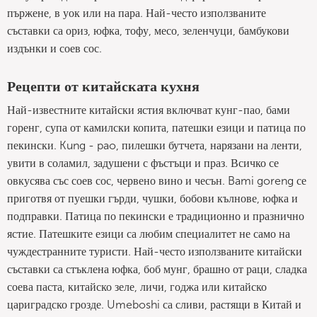
пържене, в уок или на пара. Най-често използваните
съставки са ориз, юфка, тофу, месо, зеленчуци, бамбукови
издънки и соев сос.
Рецепти от китайската кухня
Най-известните китайски ястия включват кунг-пао, бами
горенг, супа от камилски копита, патешки езици и патица по
пекински. Kung - pao, пилешки бутчета, нарязани на ленти,
увити в соламил, задушени с фъстъци и праз. Всичко се
овкусява със соев сос, червено вино и чесън. Bami goreng се
приготвя от пуешки гърди, чушки, бобови кълнове, юфка и
подправки. Патица по пекински е традиционно и празнично
ястие. Патешките езици са любим специалитет не само на
чуждестранните туристи. Най-често използваните китайски
съставки са стъклена юфка, боб мунг, брашно от раци, сладка
соева паста, китайско зеле, личи, годжа или китайско
цариградско грозде. Umeboshi са сливи, растящи в Китай и