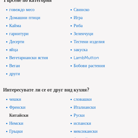
Търсене по категория
говеждо месо
Свинско
Домашни птици
Игра
Кайма
Риба
гарнитури
Зеленчуци
Десерти
Тестени изделия
яйца
закуска
Вегетариански ястия
LambMutton
Веган
Бобови растения
други
Интересувате ли се от друг вид кухня?
чешки
словашки
Френски
Италиански
Китайски
Руски
Немски
испански
Гръцки
мексикански