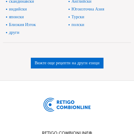
скандинавски
Английски
индийски
Югоизточна Азия
японски
Турски
Близкия Изток
полски
други
Вижте още рецепти на други езици
RETIGO COMBIONLINE®