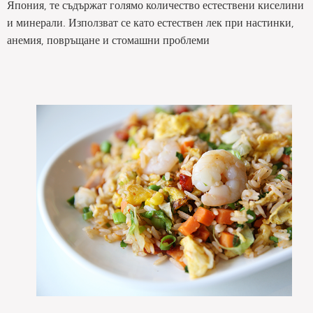
Япония, те съдържат голямо количество естествени киселини
и минерали. Използват се като естествен лек при настинки,
анемия, повръщане и стомашни проблеми