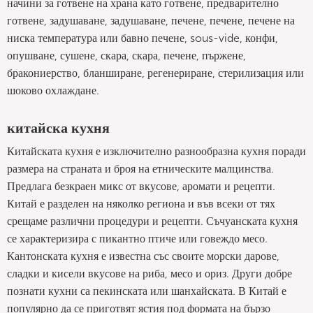
начини за готвене на храна като готвене, предварително
готвене, задушаване, задушаване, печене, печене, печене на
ниска температура или бавно печене, sous-vide, конфи,
опушване, сушене, скара, скара, печене, пържене,
бракониерство, бланширане, регенериране, стерилизация или
шоково охлаждане.
китайска кухня
Китайската кухня е изключително разнообразна кухня поради
размера на страната и броя на етническите малцинства.
Предлага безкраен микс от вкусове, аромати и рецепти.
Китай е разделен на няколко региона и във всеки от тях
срещаме различни процедури и рецепти. Съчуанската кухня
се характеризира с пикантно птиче или говеждо месо.
Кантонската кухня е известна със своите морски дарове,
сладки и кисели вкусове на риба, месо и ориз. Други добре
познати кухни са пекинската или шанхайската. В Китай е
популярно да се приготвят ястия под формата на бързо