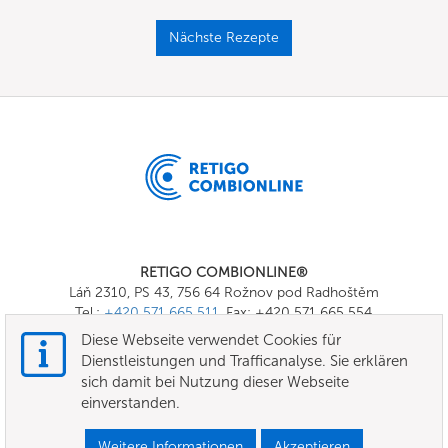
Nächste Rezepte
RETIGO COMBIONLINE®
Láň 2310, PS 43, 756 64 Rožnov pod Radhoštěm
Tel.:
+420 571 665 511
, Fax: +420 571 665 554
E-mail:
info@combionline.com
Diese Webseite verwendet Cookies für
Dienstleistungen und Trafficanalyse. Sie erklären
sich damit bei Nutzung dieser Webseite
OnlineMenu
einverstanden.
Nutzungsbedingungen
Weitere Informationen
Akzeptieren