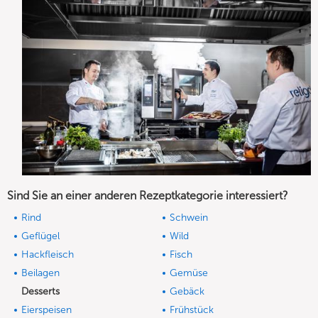
Sind Sie an einer anderen Rezeptkategorie interessiert?
Rind
Schwein
Geflügel
Wild
Hackfleisch
Fisch
Beilagen
Gemüse
Desserts
Gebäck
Eierspeisen
Frühstück