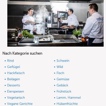
Nach Kategorie suchen
Rind
Schwein
Geflügel
Wild
Hackfleisch
Fisch
Beilagen
Gemüse
Desserts
Gebäck
Eierspeisen
Frühstück
Vegetarisch
Lamm, Hammel
Vegane Gerichte
Hülsenfrüchte