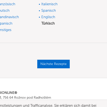
anzösisch
Italienisch
utsch
Spanisch
andinavisch
Englisch
panisch
Türkisch
nstiges
Nächste Rezepte
BIONLINE®
43, 756 64 Rožnov pod Radhoštěm
665 511
, Fax: +420 571 665 554
stleistungen und Trafficanalyse. Sie erklären sich damit bei