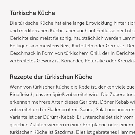
Türkische Küche
Die türkische Küche hat eine lange Entwicklung hinter sic
und mediterranen Küche, aber auch auf Einflüsse der bal
Gerichte sind meist fleischig, hauptsächlich werden L
Beilagen sind meistens Reis, Kartoffeln oder Gemüse. Der
Geschmack in Form von türkischem Chili, der in Gerichten
verbreitetes Gewürz ist Koriander, Petersilie oder Kreuz
Rezepte der türkischen Küche
Wenn von türkischer Küche die Rede ist, denken viele zu
Rindfleisch, das am Spieß zubereitet wird. Die Zubereitu
erkennen mehrere Arten dieses Gerichts. Döner Kebab wir
zubereitet und in Fladenbrot mit Sauce, Salat und andere
Variante ist der Dürüm-Kebab. Er unterscheidet sich vom
gleichen Zutaten werden in einer Brotpfanne oder einem Br
türkischen Küche ist Sazdrma. Dies ist gebratenes Hamme