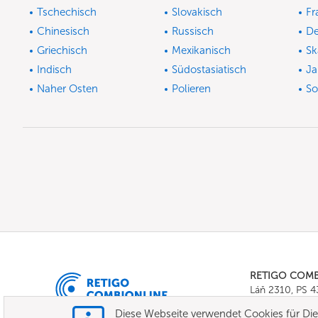
Tschechisch
Slovakisch
Fr
Chinesisch
Russisch
De
Griechisch
Mexikanisch
Sk
Indisch
Südostasiatisch
Ja
Naher Osten
Polieren
So
RETIGO COM
Láň 2310, PS 
Tel.:
+420 571 
Diese Webseite verwendet Cookies für Dien