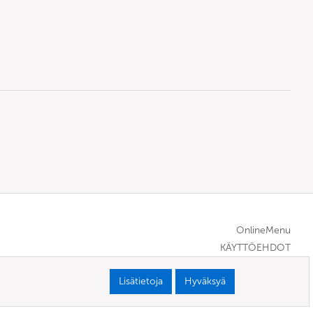
OnlineMenu
KÄYTTÖEHDOT
Lisätietoja
Hyväksyä