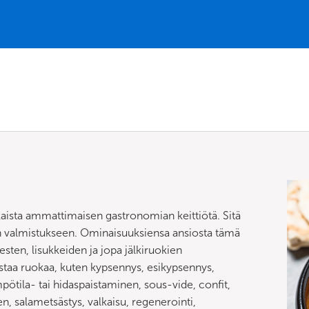
aista ammattimaisen gastronomian keittiötä. Sitä
 valmistukseen. Ominaisuuksiensa ansiosta tämä
esten, lisukkeiden ja jopa jälkiruokien
staa ruokaa, kuten kypsennys, esikypsennys,
ötila- tai hidaspaistaminen, sous-vide, confit,
en, salametsästys, valkaisu, regenerointi,