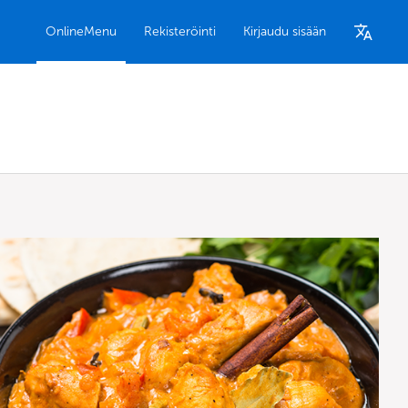
OnlineMenu
Rekisteröinti
Kirjaudu sisään