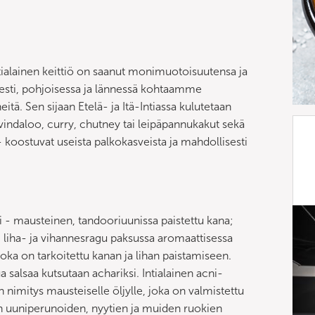
ntialainen keittiö on saanut monimuotoisuutensa ja
esti, pohjoisessa ja lännessä kohtaamme
eitä. Sen sijaan Etelä- ja Itä-Intiassa kulutetaan
i, vindaloo, curry, chutney tai leipäpannukakut sekä
- koostuvat useista palkokasveista ja mahdollisesti
ri - mausteinen, tandooriuunissa paistettu kana;
ry - liha- ja vihannesragu paksussa aromaattisessa
oka on tarkoitettu kanan ja lihan paistamiseen.
a salsaa kutsutaan achariksi. Intialainen acni-
nimitys mausteiselle öljylle, joka on valmistettu
tään uuniperunoiden, nyytien ja muiden ruokien