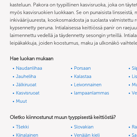
kasteluun. Pakora on tyypillinen kasvisruoka, joka on täyte
myös kasvisruokien luokkaan. Se on punaisista linsseistä, m
inkiväärijuuresta, kookosmaidosta ja suolasta valmistettu ru
kypsennetty peruna. Intialaisessa keittiössä panír on raejuu
laimennettu vedellä ja täydennetty sesongin yrteillä. Intiala
leipäkakkuja, joiden koostumus, maku ja ulkonäkö vaihtelevat
Hae luokan mukaan
Naudanlihaa
Porsaan
Si
Jauheliha
Kalastaa
Li
Jälkiruoat
Leivonnainen
M
Kasvisruoat
lampaanlammas
Ve
Muut
Oletko kiinnostunut muun tyyppisestä keittiöstä?
Tšekki
Slovakian
Ra
Kiinalainen
Venäjän kieli
Sa