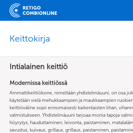
Keittokirja
Intialainen keittiö
Modernissa keittiössä
Ammattikeittiökone, nimeltään yhdistelmäuuni, on osa jok
käytetään vielä mehukkaampien ja maukkaampien ruokien
keittiöväline sopii erinomaisesti kaikenlaisten lihan, vihann
valmistukseen. Yhdistelmäuuni tarjoaa monia tapoja valmi
höyrytys, hauduttaminen, leivonta, paistaminen, matalalämp
savustus, kuivaus, grillaus, grillaus, paistaminen, paistamin