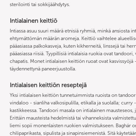
sterilointi tai sokkijäähdytys.
Intialainen keittiö
Intiassa asuu suuri määrä etnisiä ryhmiä, minkä ansiosta i
ehtymättömän määrän aromeja. Keittiö vaihtelee alueellis
pääasiassa palkokasveja, kuten kikherneitä, linssejä tai hern
pääasiassa riisiä. Tyypillisiä intialaisia ruokia ovat tandoor
chapatis. Monet intialaisen keittiön ruoat ovat kasvissyöjä 
täydennettynä paneerjuustolla.
Intialaisen keittiön reseptejä
Yksi intialaisen keittiön tunnetuimmista ruoista on tandoo
vindaloo - sianliha valkosipulilla, etikalla ja suolalla; cur
kastikkeessa. Tandoori masala on intialainen mausteseos, j
Erittäin mausteista hedelmistä tai vihanneksista valmistettu
liemi sopii monenlaisten ruokien valmistukseen. Baghár on 
chilipaprikasta, sipulista ja sinapinsiemenistä. Sitä käyte