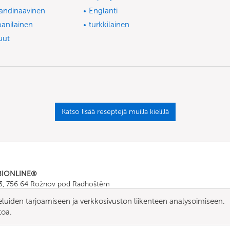
andinaavinen
Englanti
panilainen
turkkilainen
uut
Katso lisää reseptejä muilla kielillä
BIONLINE®
43, 756 64 Rožnov pod Radhoštěm
665 511
, Fax: +420 571 665 554
eluiden tarjoamiseen ja verkkosivuston liikenteen analysoimiseen.
ombionline.com
toa.