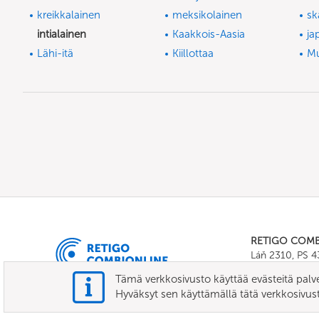
kreikkalainen
meksikolainen
sk
intialainen
Kaakkois-Aasia
ja
Lähi-itä
Kiillottaa
M
RETIGO COM
Láň 2310, PS 
Tel.:
+420 571 
Tämä verkkosivusto käyttää evästeitä palv
E-mail:
info@c
Hyväksyt sen käyttämällä tätä verkkosivus