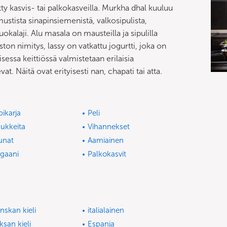
tty kasvis- tai palkokasveilla. Murkha dhal kuuluu
ustista sinapinsiemenistä, valkosipulista,
okalaji. Alu masala on mausteilla ja sipulilla
ston nimitys, lassy on vatkattu jogurtti, joka on
isessa keittiössä valmistetaan erilaisia
. Näitä ovat erityisesti nan, chapati tai atta.
ipikarja
Peli
sukkeita
Vihannekset
unat
Aamiainen
gaani
Palkokasvit
nskan kieli
italialainen
ksan kieli
Espanja