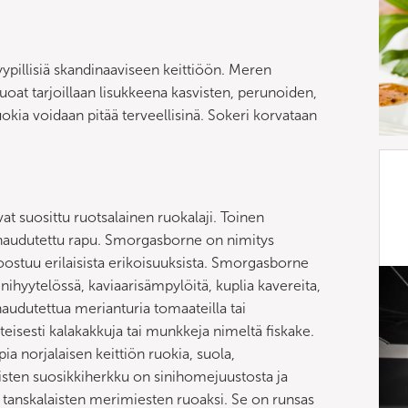
yypillisiä skandinaaviseen keittiöön. Meren
äruoat tarjoillaan lisukkeena kasvisten, perunoiden,
okia voidaan pitää terveellisinä. Sokeri korvataan
at suosittu ruotsalainen ruokalaji. Toinen
a haudutettu rapu. Smorgasborne on nimitys
koostuu erilaisista erikoisuuksista. Smorgasborne
iinihyytelössä, kaviaarisämpylöitä, kuplia kavereita,
udutettua merianturia tomaateilla tai
inteisesti kalakakkuja tai munkkeja nimeltä fiskake.
a norjalaisen keittiön ruokia, suola,
sten suosikkiherkku on sinihomejuustosta ja
n tanskalaisten merimiesten ruoaksi. Se on runsas