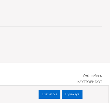
OnlineMenu
KÄYTTÖEHDOT
Lisätietoja
Hyväksyä