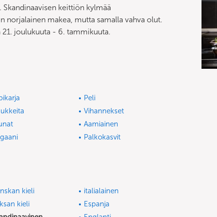
ta. Skandinaavisen keittiön kylmää
nen norjalainen makea, mutta samalla vahva olut.
n 21. joulukuuta - 6. tammikuuta.
ipikarja
Peli
sukkeita
Vihannekset
unat
Aamiainen
gaani
Palkokasvit
nskan kieli
italialainen
ksan kieli
Espanja