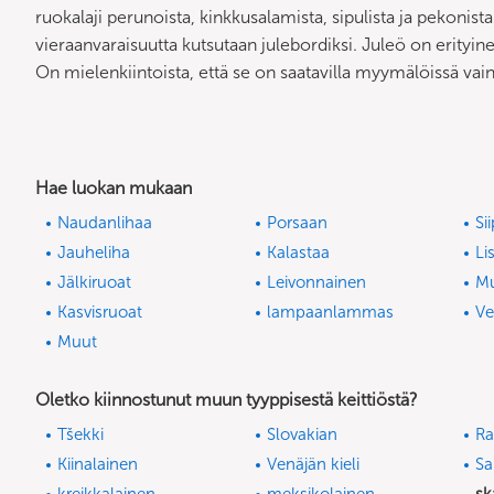
ruokalaji perunoista, kinkkusalamista, sipulista ja pekonis
vieraanvaraisuutta kutsutaan julebordiksi. Juleö on erityi
On mielenkiintoista, että se on saatavilla myymälöissä vai
Hae luokan mukaan
Naudanlihaa
Porsaan
Si
Jauheliha
Kalastaa
Li
Jälkiruoat
Leivonnainen
M
Kasvisruoat
lampaanlammas
Ve
Muut
Oletko kiinnostunut muun tyyppisestä keittiöstä?
Tšekki
Slovakian
Ra
Kiinalainen
Venäjän kieli
Sa