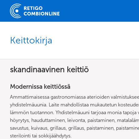
Keittokirja
skandinaavinen keittiö
Modernissa keittiössä
Ammattimaisessa gastronomiassa aterioiden valmistukseen 
yhdistelmäuunia. Laite mahdollistaa mukautetun kosteud
lämmön tuotannon. Yhdistelmäuuni tarjoaa monia tapoja v
höyrytys, hauduttaminen, leivonta, paistaminen, matalalämp
savustus, kuivaus, grillaus, grillaus, paistaminen, paistamin
sterilointi tai sokkijäähdytys.