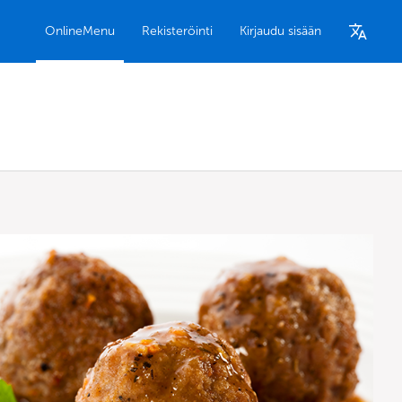
OnlineMenu
Rekisteröinti
Kirjaudu sisään