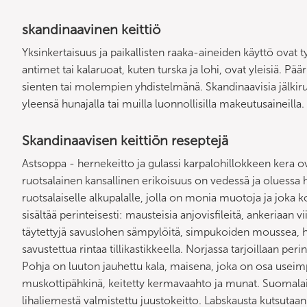
skandinaavinen keittiö
Yksinkertaisuus ja paikallisten raaka-aineiden käyttö ovat t
antimet tai kalaruoat, kuten turska ja lohi, ovat yleisiä. Pä
sienten tai molempien yhdistelmänä. Skandinaavisia jälkiru
yleensä hunajalla tai muilla luonnollisilla makeutusaineilla.
Skandinaavisen keittiön reseptejä
Astsoppa - hernekeitto ja gulassi karpalohillokkeen kera ov
ruotsalainen kansallinen erikoisuus on vedessä ja oluess
ruotsalaiselle alkupalalle, jolla on monia muotoja ja joka 
sisältää perinteisesti: mausteisia anjovisfileitä, ankeriaan v
täytettyjä savuslohen sämpylöitä, simpukoiden moussea, ha
savustettua rintaa tillikastikkeella. Norjassa tarjoillaan per
Pohja on luuton jauhettu kala, maisena, joka on osa useimpi
muskottipähkinä, keitetty kermavaahto ja munat. Suomalai
lihaliemestä valmistettu juustokeitto. Labskausta kutsutaa