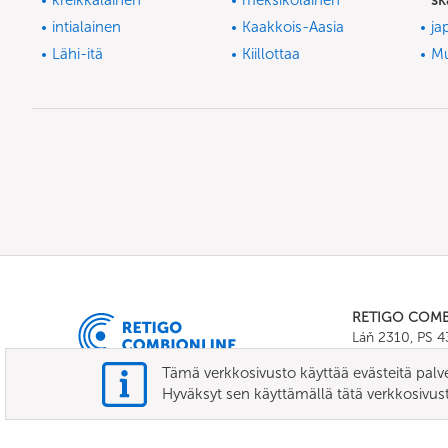
kreikkalainen
meksikolainen
sk
intialainen
Kaakkois-Aasia
ja
Lähi-itä
Kiillottaa
M
RETIGO COM
Láň 2310, PS 
Tel.:
+420 571 
Tämä verkkosivusto käyttää evästeitä palv
E-mail:
info@c
Hyväksyt sen käyttämällä tätä verkkosivus