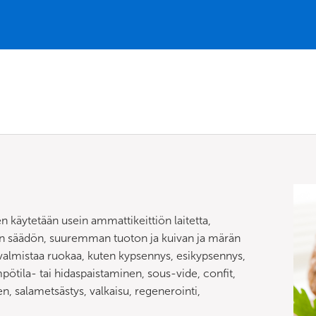
käytetään usein ammattikeittiön laitetta,
en säädön, suuremman tuoton ja kuivan ja märän
almistaa ruokaa, kuten kypsennys, esikypsennys,
ötila- tai hidaspaistaminen, sous-vide, confit,
en, salametsästys, valkaisu, regenerointi,