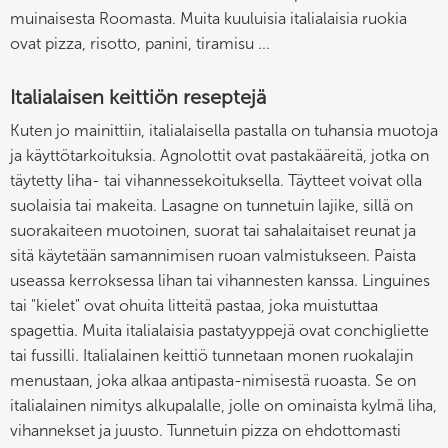
muinaisesta Roomasta. Muita kuuluisia italialaisia ruokia
ovat pizza, risotto, panini, tiramisu ...
Italialaisen keittiön reseptejä
Kuten jo mainittiin, italialaisella pastalla on tuhansia muotoja
ja käyttötarkoituksia. Agnolottit ovat pastakääreitä, jotka on
täytetty liha- tai vihannessekoituksella. Täytteet voivat olla
suolaisia tai makeita. Lasagne on tunnetuin lajike, sillä on
suorakaiteen muotoinen, suorat tai sahalaitaiset reunat ja
sitä käytetään samannimisen ruoan valmistukseen. Paista
useassa kerroksessa lihan tai vihannesten kanssa. Linguines
tai "kielet" ovat ohuita litteitä pastaa, joka muistuttaa
spagettia. Muita italialaisia pastatyyppejä ovat conchigliette
tai fussilli. Italialainen keittiö tunnetaan monen ruokalajin
menustaan, joka alkaa antipasta-nimisestä ruoasta. Se on
italialainen nimitys alkupalalle, jolle on ominaista kylmä liha,
vihannekset ja juusto. Tunnetuin pizza on ehdottomasti