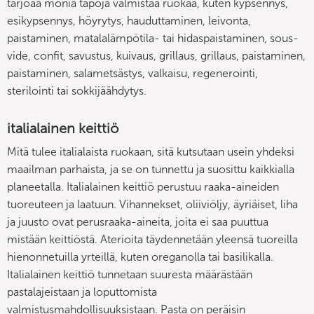
tarjoaa monia tapoja valmistaa ruokaa, kuten kypsennys,
esikypsennys, höyrytys, hauduttaminen, leivonta,
paistaminen, matalalämpötila- tai hidaspaistaminen, sous-
vide, confit, savustus, kuivaus, grillaus, grillaus, paistaminen,
paistaminen, salametsästys, valkaisu, regenerointi,
sterilointi tai sokkijäähdytys.
italialainen keittiö
Mitä tulee italialaista ruokaan, sitä kutsutaan usein yhdeksi
maailman parhaista, ja se on tunnettu ja suosittu kaikkialla
planeetalla. Italialainen keittiö perustuu raaka-aineiden
tuoreuteen ja laatuun. Vihannekset, oliiviöljy, äyriäiset, liha
ja juusto ovat perusraaka-aineita, joita ei saa puuttua
mistään keittiöstä. Aterioita täydennetään yleensä tuoreilla
hienonnetuilla yrteillä, kuten oreganolla tai basilikalla.
Italialainen keittiö tunnetaan suuresta määrästään
pastalajeistaan ja loputtomista
valmistusmahdollisuuksistaan. Pasta on peräisin