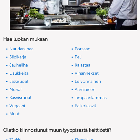
Hae luokan mukaan
Naudanlihaa
Porsaan
Siipikarja
Peli
Jauheliha
Kalastaa
Lisukkeita
Vihannekset
Jälkiruoat
Leivonnainen
Munat
Aamiainen
Kasvisruoat
lampaanlammas
Vegaani
Palkokasvit
Muut
Oletko kiinnostunut muun tyyppisestä keittiöstä?
Tšekki
Slovakian