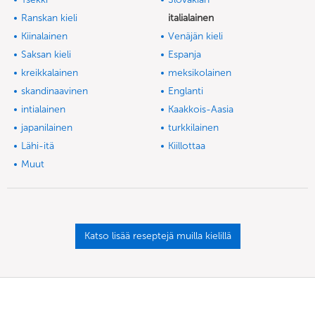
Ranskan kieli
italialainen
Kiinalainen
Venäjän kieli
Saksan kieli
Espanja
kreikkalainen
meksikolainen
skandinaavinen
Englanti
intialainen
Kaakkois-Aasia
japanilainen
turkkilainen
Lähi-itä
Kiillottaa
Muut
Katso lisää reseptejä muilla kielillä