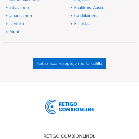
intialainen
Kaakkois-Aasia
japanilainen
turkkilainen
Lähi-itä
Kiillottaa
Muut
Katso lisää reseptejä muilla kielillä
RETIGO COMBIONLINE®