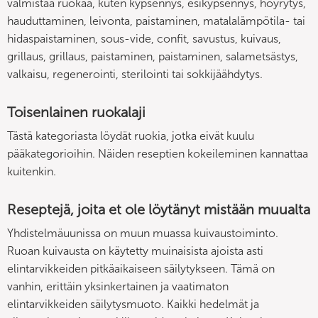
valmistaa ruokaa, kuten kypsennys, esikypsennys, höyrytys,
hauduttaminen, leivonta, paistaminen, matalalämpötila- tai
hidaspaistaminen, sous-vide, confit, savustus, kuivaus,
grillaus, grillaus, paistaminen, paistaminen, salametsästys,
valkaisu, regenerointi, sterilointi tai sokkijäähdytys.
Toisenlainen ruokalaji
Tästä kategoriasta löydät ruokia, jotka eivät kuulu
pääkategorioihin. Näiden reseptien kokeileminen kannattaa
kuitenkin.
Reseptejä, joita et ole löytänyt mistään muualta
Yhdistelmäuunissa on muun muassa kuivaustoiminto.
Ruoan kuivausta on käytetty muinaisista ajoista asti
elintarvikkeiden pitkäaikaiseen säilytykseen. Tämä on
vanhin, erittäin yksinkertainen ja vaatimaton
elintarvikkeiden säilytysmuoto. Kaikki hedelmät ja