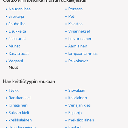
Oletko kiinnostunut muista ruokalajeista?
Naudanlihaa
Porsaan
Siipikarja
Peli
Jauheliha
Kalastaa
Lisukkeita
Vihannekset
Jälkiruoat
Leivonnainen
Munat
Aamiainen
Kasvisruoat
lampaanlammas
Vegaani
Palkokasvit
Muut
Hae keittiötyypin mukaan
Tšekki
Slovakian
Ranskan kieli
italialainen
Kiinalainen
Venäjän kieli
Saksan kieli
Espanja
kreikkalainen
meksikolainen
skandinaavinen
Englanti