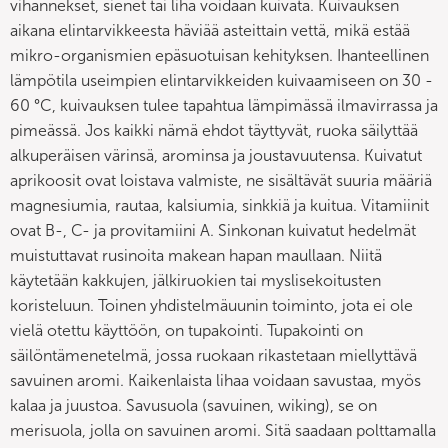
vihannekset, sienet tai liha voidaan kuivata. Kuivauksen
aikana elintarvikkeesta häviää asteittain vettä, mikä estää
mikro-organismien epäsuotuisan kehityksen. Ihanteellinen
lämpötila useimpien elintarvikkeiden kuivaamiseen on 30 -
60 °C, kuivauksen tulee tapahtua lämpimässä ilmavirrassa ja
pimeässä. Jos kaikki nämä ehdot täyttyvät, ruoka säilyttää
alkuperäisen värinsä, arominsa ja joustavuutensa. Kuivatut
aprikoosit ovat loistava valmiste, ne sisältävät suuria määriä
magnesiumia, rautaa, kalsiumia, sinkkiä ja kuitua. Vitamiinit
ovat B-, C- ja provitamiini A. Sinkonan kuivatut hedelmät
muistuttavat rusinoita makean hapan maullaan. Niitä
käytetään kakkujen, jälkiruokien tai myslisekoitusten
koristeluun. Toinen yhdistelmäuunin toiminto, jota ei ole
vielä otettu käyttöön, on tupakointi. Tupakointi on
säilöntämenetelmä, jossa ruokaan rikastetaan miellyttävä
savuinen aromi. Kaikenlaista lihaa voidaan savustaa, myös
kalaa ja juustoa. Savusuola (savuinen, wiking), se on
merisuola, jolla on savuinen aromi. Sitä saadaan polttamalla