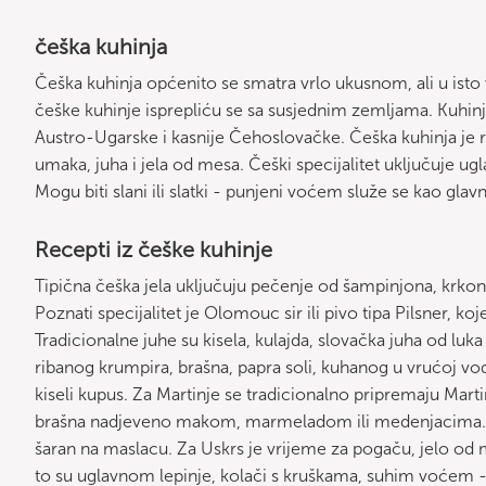
češka kuhinja
Češka kuhinja općenito se smatra vrlo ukusnom, ali u isto
češke kuhinje isprepliću se sa susjednim zemljama. Kuhinj
Austro-Ugarske i kasnije Čehoslovačke. Češka kuhinja je 
umaka, juha i jela od mesa. Češki specijalitet uključuje
Mogu biti slani ili slatki - punjeni voćem služe se kao glavn
Recepti iz češke kuhinje
Tipična češka jela uključuju pečenje od šampinjona, krkon
Poznati specijalitet je Olomouc sir ili pivo tipa Pilsner, koje
Tradicionalne juhe su kisela, kulajda, slovačka juha od luka
ribanog krumpira, brašna, papra soli, kuhanog u vrućoj vo
kiseli kupus. Za Martinje se tradicionalno pripremaju Marti
brašna nadjeveno makom, marmeladom ili medenjacima. Za 
šaran na maslacu. Za Uskrs je vrijeme za pogaču, jelo od mes
to su uglavnom lepinje, kolači s kruškama, suhim voćem - c