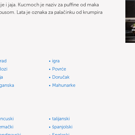
je i jaja. Kucmoch je naziv za puffine od maka
kupusom. Lata je oznaka za palačinku od krumpira
rad
igra
ilozi
Povrće
ja
Doručak
ganska
Mahunarke
ancuski
talijanski
emački
španjolski