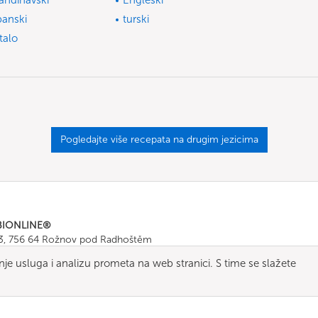
andinavski
Engleski
panski
turski
talo
Pogledajte više recepata na drugim jezicima
BIONLINE®
43, 756 64 Rožnov pod Radhoštěm
665 511
, Fax: +420 571 665 554
nje usluga i analizu prometa na web stranici. S time se slažete
ombionline.com