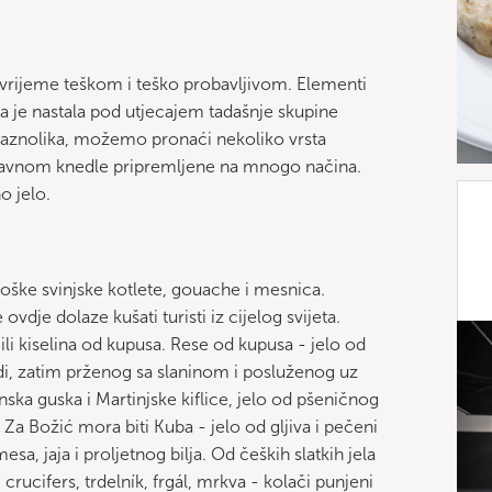
 vrijeme teškom i teško probavljivom. Elementi
a je nastala pod utjecajem tadašnje skupine
raznolika, možemo pronaći nekoliko vrsta
 uglavnom knedle pripremljene na mnogo načina.
o jelo.
oške svinjske kotlete, gouache i mesnica.
 ovdje dolaze kušati turisti iz cijelog svijeta.
 ili kiselina od kupusa. Rese od kupusa - jelo od
di, zatim prženog sa slaninom i posluženog uz
nska guska i Martinjske kiflice, jelo od pšeničnog
Božić mora biti Kuba - jelo od gljiva i pečeni
a, jaja i proljetnog bilja. Od čeških slatkih jela
rucifers, trdelník, frgál, mrkva - kolači punjeni