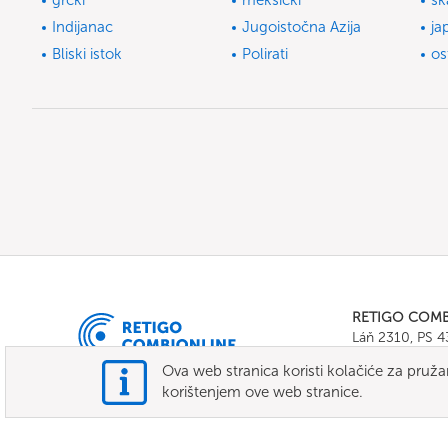
grčki
meksički
sk
Indijanac
Jugoistočna Azija
ja
Bliski istok
Polirati
os
RETIGO COM
Láň 2310, PS 
Tel.:
+420 571 
Ova web stranica koristi kolačiće za pruža
E-mail:
info@c
korištenjem ove web stranice.