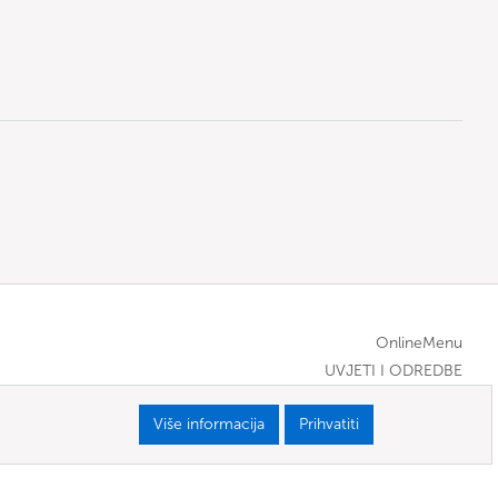
OnlineMenu
UVJETI I ODREDBE
Više informacija
Prihvatiti