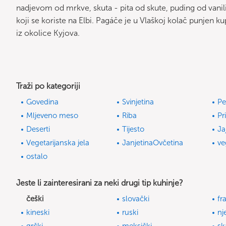
nadjevom od mrkve, skuta - pita od skute, puding od vanili
koji se koriste na Elbi. Pagáče je u Vlaškoj kolač punjen 
iz okolice Kyjova.
Traži po kategoriji
Govedina
Svinjetina
Pe
Mljeveno meso
Riba
Pr
Deserti
Tijesto
Ja
Vegetarijanska jela
JanjetinaOvčetina
ve
ostalo
Jeste li zainteresirani za neki drugi tip kuhinje?
češki
slovački
fr
kineski
ruski
nj