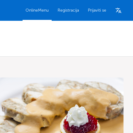
OnlineMenu
Registracija
Prijaviti se