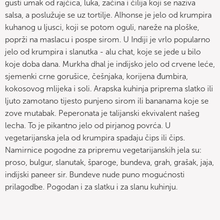
gusti umak od rajčica, luka, začina i čilija koji se naziva
salsa, a poslužuje se uz tortilje. Alhonse je jelo od krumpira
kuhanog u ljusci, koji se potom oguli, nareže na ploške,
poprži na maslacu i pospe sirom. U Indiji je vrlo popularno
jelo od krumpira i slanutka - alu chat, koje se jede u bilo
koje doba dana. Murkha dhal je indijsko jelo od crvene leće,
sjemenki crne gorušice, češnjaka, korijena đumbira,
kokosovog mlijeka i soli. Arapska kuhinja priprema slatko ili
ljuto zamotano tijesto punjeno sirom ili bananama koje se
zove mutabak. Peperonata je talijanski ekvivalent našeg
lecha. To je pikantno jelo od pirjanog povrća. U
vegetarijanska jela od krumpira spadaju čips ili čips.
Namirnice pogodne za pripremu vegetarijanskih jela su:
proso, bulgur, slanutak, šparoge, bundeva, grah, grašak, jaja,
indijski paneer sir. Bundeve nude puno mogućnosti
prilagodbe. Pogodan i za slatku i za slanu kuhinju.