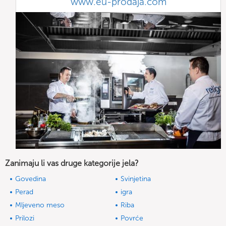
www.eu-prodaja.com
Zanimaju li vas druge kategorije jela?
Govedina
Svinjetina
Perad
igra
Mljeveno meso
Riba
Prilozi
Povrće