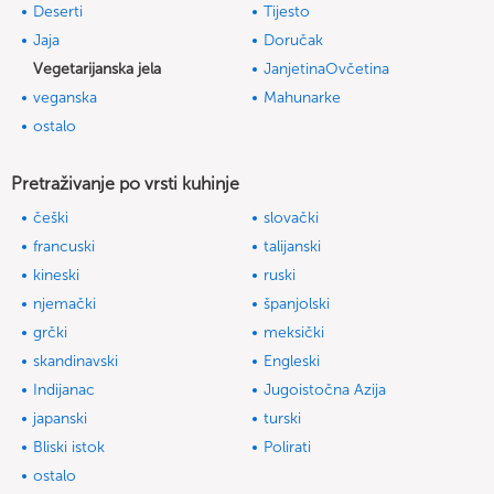
Deserti
Tijesto
Jaja
Doručak
Vegetarijanska jela
JanjetinaOvčetina
veganska
Mahunarke
ostalo
Pretraživanje po vrsti kuhinje
češki
slovački
francuski
talijanski
kineski
ruski
njemački
španjolski
grčki
meksički
skandinavski
Engleski
Indijanac
Jugoistočna Azija
japanski
turski
Bliski istok
Polirati
ostalo