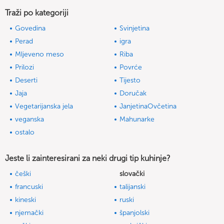
Traži po kategoriji
Govedina
Svinjetina
Perad
igra
Mljeveno meso
Riba
Prilozi
Povrće
Deserti
Tijesto
Jaja
Doručak
Vegetarijanska jela
JanjetinaOvčetina
veganska
Mahunarke
ostalo
Jeste li zainteresirani za neki drugi tip kuhinje?
češki
slovački
francuski
talijanski
kineski
ruski
njemački
španjolski