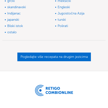
grčki
meksički
skandinavski
Engleski
Indijanac
Jugoistočna Azija
japanski
turski
Bliski istok
Polirati
ostalo
Pogledajte više recepata na drugim jezicima