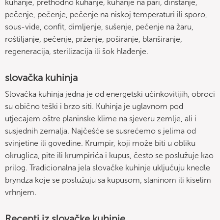
kuhanje, prethodno kuhanje, kuhanje na pari, dinstanje,
pečenje, pečenje, pečenje na niskoj temperaturi ili sporo,
sous-vide, confit, dimljenje, sušenje, pečenje na žaru,
roštiljanje, pečenje, prženje, poširanje, blanširanje,
regeneracija, sterilizacija ili šok hlađenje.
slovačka kuhinja
Slovačka kuhinja jedna je od energetski učinkovitijih, obroci
su obično teški i brzo siti. Kuhinja je uglavnom pod
utjecajem oštre planinske klime na sjeveru zemlje, ali i
susjednih zemalja. Najčešće se susrećemo s jelima od
svinjetine ili govedine. Krumpir, koji može biti u obliku
okruglica, pite ili krumpirića i kupus, često se poslužuje kao
prilog. Tradicionalna jela slovačke kuhinje uključuju knedle
bryndza koje se poslužuju sa kupusom, slaninom ili kiselim
vrhnjem.
Recepti iz slovačke kuhinje