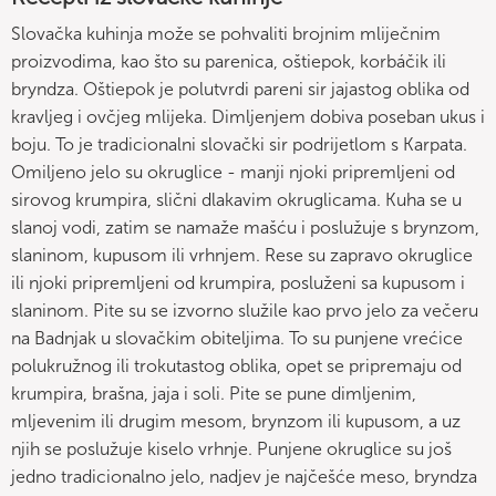
Slovačka kuhinja može se pohvaliti brojnim mliječnim
proizvodima, kao što su parenica, oštiepok, korbáčik ili
bryndza. Oštiepok je polutvrdi pareni sir jajastog oblika od
kravljeg i ovčjeg mlijeka. Dimljenjem dobiva poseban ukus i
boju. To je tradicionalni slovački sir podrijetlom s Karpata.
Omiljeno jelo su okruglice - manji njoki pripremljeni od
sirovog krumpira, slični dlakavim okruglicama. Kuha se u
slanoj vodi, zatim se namaže mašću i poslužuje s brynzom,
slaninom, kupusom ili vrhnjem. Rese su zapravo okruglice
ili njoki pripremljeni od krumpira, posluženi sa kupusom i
slaninom. Pite su se izvorno služile kao prvo jelo za večeru
na Badnjak u slovačkim obiteljima. To su punjene vrećice
polukružnog ili trokutastog oblika, opet se pripremaju od
krumpira, brašna, jaja i soli. Pite se pune dimljenim,
mljevenim ili drugim mesom, brynzom ili kupusom, a uz
njih se poslužuje kiselo vrhnje. Punjene okruglice su još
jedno tradicionalno jelo, nadjev je najčešće meso, bryndza