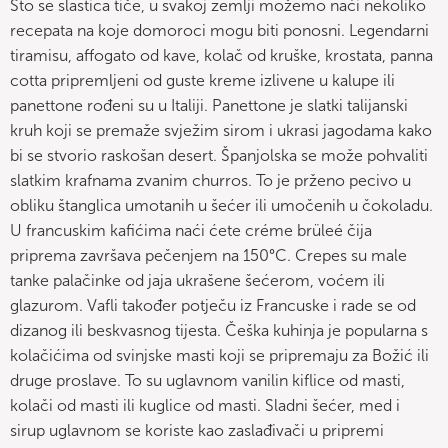
Što se slastica tiče, u svakoj zemlji možemo naći nekoliko
recepata na koje domoroci mogu biti ponosni. Legendarni
tiramisu, affogato od kave, kolač od kruške, krostata, panna
cotta pripremljeni od guste kreme izlivene u kalupe ili
panettone rođeni su u Italiji. Panettone je slatki talijanski
kruh koji se premaže svježim sirom i ukrasi jagodama kako
bi se stvorio raskošan desert. Španjolska se može pohvaliti
slatkim krafnama zvanim churros. To je prženo pecivo u
obliku štanglica umotanih u šećer ili umočenih u čokoladu.
U francuskim kafićima naći ćete créme brüleé čija
priprema završava pečenjem na 150°C. Crepes su male
tanke palačinke od jaja ukrašene šećerom, voćem ili
glazurom. Vafli također potječu iz Francuske i rade se od
dizanog ili beskvasnog tijesta. Češka kuhinja je popularna s
kolačićima od svinjske masti koji se pripremaju za Božić ili
druge proslave. To su uglavnom vanilin kiflice od masti,
kolači od masti ili kuglice od masti. Sladni šećer, med i
sirup uglavnom se koriste kao zaslađivači u pripremi