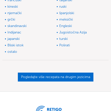
francuski
talijanski
kineski
ruski
njemački
španjolski
grčki
meksički
skandinavski
Engleski
Indijanac
Jugoistočna Azija
japanski
turski
Bliski istok
Polirati
ostalo
Pogledajte više recepata na drugim jezicima