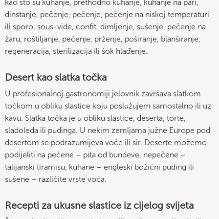
kao što su kuhanje, prethodno kuhanje, kuhanje na pari,
dinstanje, pečenje, pečenje, pečenje na niskoj temperaturi
ili sporo, sous-vide, confit, dimljenje, sušenje, pečenje na
žaru, roštiljanje, pečenje, prženje, poširanje, blanširanje,
regeneracija, sterilizacija ili šok hlađenje.
Desert kao slatka točka
U profesionalnoj gastronomiji jelovnik završava slatkom
točkom u obliku slastice koju poslužujem samostalno ili uz
kavu. Slatka točka je u obliku slastice, deserta, torte,
sladoleda ili pudinga. U nekim zemljama južne Europe pod
desertom se podrazumijeva voće ili sir. Deserte možemo
podijeliti na pečene – pita od bundeve, nepečene –
talijanski tiramisu, kuhane – engleski božićni puding ili
sušene – različite vrste voća.
Recepti za ukusne slastice iz cijelog svijeta