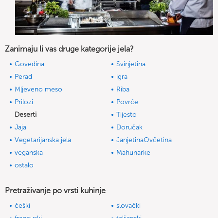
Zanimaju li vas druge kategorije jela?
Govedina
Svinjetina
Perad
igra
Mljeveno meso
Riba
Prilozi
Povrće
Deserti
Tijesto
Jaja
Doručak
Vegetarijanska jela
JanjetinaOvčetina
veganska
Mahunarke
ostalo
Pretraživanje po vrsti kuhinje
češki
slovački