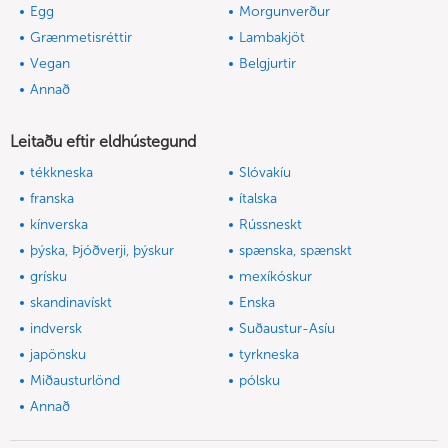
Egg
Morgunverður
Grænmetisréttir
Lambakjöt
Vegan
Belgjurtir
Annað
Leitaðu eftir eldhústegund
tékkneska
Slóvakíu
franska
ítalska
kínverska
Rússneskt
þýska, Þjóðverji, þýskur
spænska, spænskt
grísku
mexíkóskur
skandinavískt
Enska
indversk
Suðaustur-Asíu
japönsku
tyrkneska
Miðausturlönd
pólsku
Annað