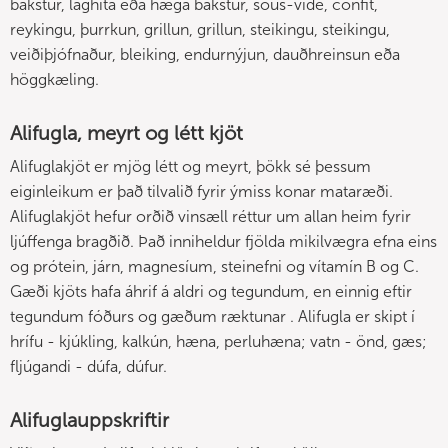
bakstur, lághita eða hæga bakstur, sous-vide, confit,
reykingu, þurrkun, grillun, grillun, steikingu, steikingu,
veiðiþjófnaður, bleiking, endurnýjun, dauðhreinsun eða
höggkæling.
Alifugla, meyrt og létt kjöt
Alifuglakjöt er mjög létt og meyrt, þökk sé þessum
eiginleikum er það tilvalið fyrir ýmiss konar mataræði.
Alifuglakjöt hefur orðið vinsæll réttur um allan heim fyrir
ljúffenga bragðið. Það inniheldur fjölda mikilvægra efna eins
og prótein, járn, magnesíum, steinefni og vítamín B og C.
Gæði kjöts hafa áhrif á aldri og tegundum, en einnig eftir
tegundum fóðurs og gæðum ræktunar . Alifugla er skipt í
hrífu - kjúkling, kalkún, hæna, perluhæna; vatn - önd, gæs;
fljúgandi - dúfa, dúfur.
Alifuglauppskriftir