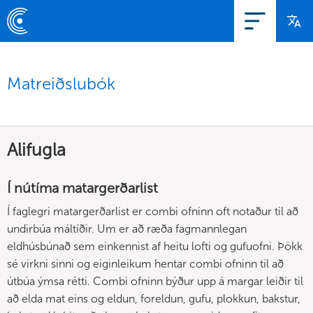
Matreiðslubók
Alifugla
Í nútíma matargerðarlist
Í faglegri matargerðarlist er combi ofninn oft notaður til að
undirbúa máltíðir. Um er að ræða fagmannlegan
eldhúsbúnað sem einkennist af heitu lofti og gufuofni. Þökk
sé virkni sinni og eiginleikum hentar combi ofninn til að
útbúa ýmsa rétti. Combi ofninn býður upp á margar leiðir til
að elda mat eins og eldun, foreldun, gufu, plokkun, bakstur,