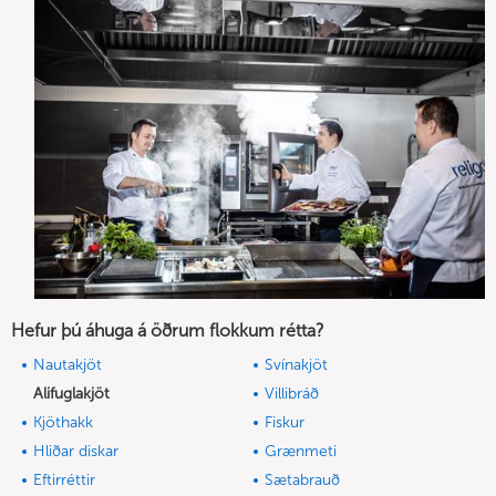
Hefur þú áhuga á öðrum flokkum rétta?
Nautakjöt
Svínakjöt
Alifuglakjöt
Villibráð
Kjöthakk
Fiskur
Hliðar diskar
Grænmeti
Eftirréttir
Sætabrauð