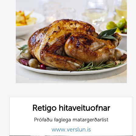
Retigo hitaveituofnar
Prófaðu faglega matargerðarlist
www.verslun.is