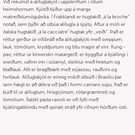
Við rekumst á alifuglakjöt í uppskriftum í öllum
heimshornum. Kjötið býður upp á marga
matreiðslumöguleika. Í Frakklandi er hugtakið „á la broche“
notað, sem þýðir að útbúa alifugla á spýtu. Aftur á móti er
ítalska hugtakið „á la cacciatre“ hugtak yfir „veiði“. Það er
réttur gerður úr villibráð eða alifuglakjöti með sveppum,
lauk, tómötum, kryddjurtum og litlu magni af víni. Kung -
pao, réttur úr kínverskri matargerð, er byggður á kjúklingi í
sneiðum, vafinn inn í solamyl, steiktur með hnetum og
blaðlauk. Allt er bragðbætt með sojasósu, rauðvíni og
hvítlauk. Alifuglakjöt er einnig mikið útbúið í Brasilíu þar
sem hægt er að dekra við það í formi camaro súpu. Það er
búið til úr alifuglum, hrísgrjónum, rótargrænmeti og
tómötum. Ítalskt pasta ravioli er oft fyllt með
kjúklingablöndu með spínati stráð yfir rifnum hörðum osti.