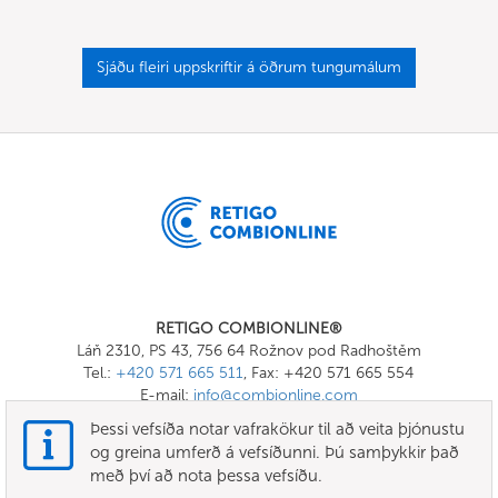
Sjáðu fleiri uppskriftir á öðrum tungumálum
RETIGO COMBIONLINE®
Láň 2310, PS 43, 756 64 Rožnov pod Radhoštěm
Tel.:
+420 571 665 511
, Fax: +420 571 665 554
E-mail:
info@combionline.com
Þessi vefsíða notar vafrakökur til að veita þjónustu
og greina umferð á vefsíðunni. Þú samþykkir það
OnlineMenu
með því að nota þessa vefsíðu.