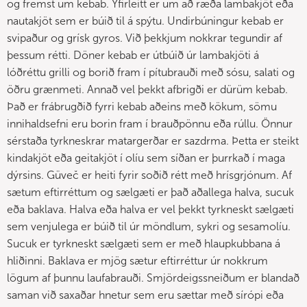
og fremst um kebab. Yfirleitt er um að ræða lambakjöt eða
nautakjöt sem er búið til á spýtu. Undirbúningur kebab er
svipaður og grísk gyros. Við þekkjum nokkrar tegundir af
þessum rétti. Döner kebab er útbúið úr lambakjöti á
lóðréttu grilli og borið fram í pítubrauði með sósu, salati og
öðru grænmeti. Annað vel þekkt afbrigði er dürüm kebab.
Það er frábrugðið fyrri kebab aðeins með kökum, sömu
innihaldsefni eru borin fram í brauðpönnu eða rúllu. Önnur
sérstaða tyrkneskrar matargerðar er sazdrma. Þetta er steikt
kindakjöt eða geitakjöt í olíu sem síðan er þurrkað í maga
dýrsins. Güveč er heiti fyrir soðið rétt með hrísgrjónum. Af
sætum eftirréttum og sælgæti er það aðallega halva, sucuk
eða baklava. Halva eða halva er vel þekkt tyrkneskt sælgæti
sem venjulega er búið til úr möndlum, sykri og sesamolíu.
Sucuk er tyrkneskt sælgæti sem er með hlaupkubbana á
hliðinni. Baklava er mjög sætur eftirréttur úr nokkrum
lögum af þunnu laufabrauði. Smjördeigssneiðum er blandað
saman við saxaðar hnetur sem eru sættar með sírópi eða