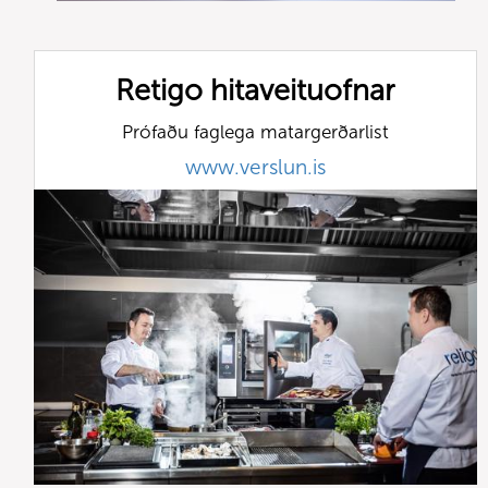
Retigo hitaveituofnar
Prófaðu faglega matargerðarlist
www.verslun.is