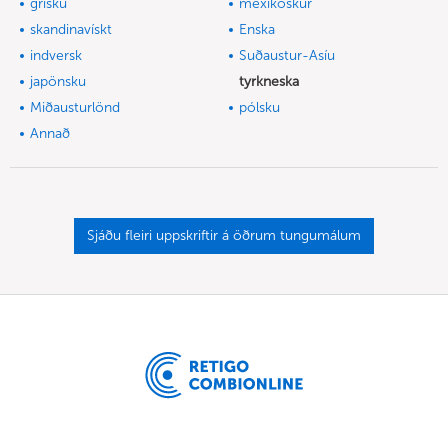
grísku
mexíkóskur
skandinavískt
Enska
indversk
Suðaustur-Asíu
japönsku
tyrkneska
Miðausturlönd
pólsku
Annað
Sjáðu fleiri uppskriftir á öðrum tungumálum