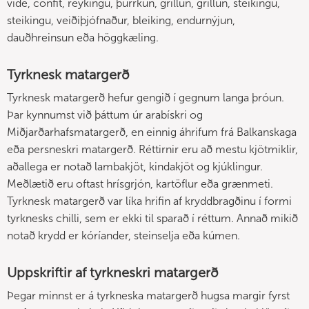
vide, confit, reykingu, þurrkun, grillun, grillun, steikingu,
steikingu, veiðiþjófnaður, bleiking, endurnýjun,
dauðhreinsun eða höggkæling.
Tyrknesk matargerð
Tyrknesk matargerð hefur gengið í gegnum langa þróun.
Þar kynnumst við þáttum úr arabískri og
Miðjarðarhafsmatargerð, en einnig áhrifum frá Balkanskaga
eða persneskri matargerð. Réttirnir eru að mestu kjötmiklir,
aðallega er notað lambakjöt, kindakjöt og kjúklingur.
Meðlætið eru oftast hrísgrjón, kartöflur eða grænmeti.
Tyrknesk matargerð var líka hrifin af kryddbragðinu í formi
tyrknesks chilli, sem er ekki til sparað í réttum. Annað mikið
notað krydd er kóríander, steinselja eða kúmen.
Uppskriftir af tyrkneskri matargerð
Þegar minnst er á tyrkneska matargerð hugsa margir fyrst