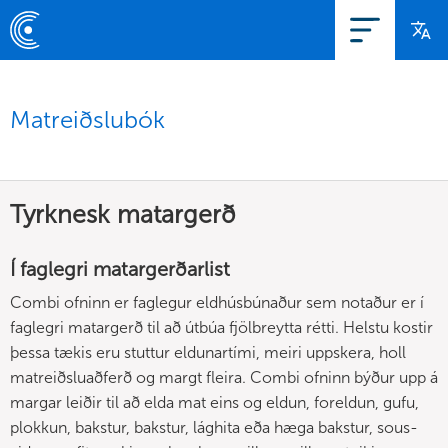
Matreiðslubók
Tyrknesk matargerð
Í faglegri matargerðarlist
Combi ofninn er faglegur eldhúsbúnaður sem notaður er í
faglegri matargerð til að útbúa fjölbreytta rétti. Helstu kostir
þessa tækis eru stuttur eldunartími, meiri uppskera, holl
matreiðsluaðferð og margt fleira. Combi ofninn býður upp á
margar leiðir til að elda mat eins og eldun, foreldun, gufu,
plokkun, bakstur, bakstur, lághita eða hæga bakstur, sous-