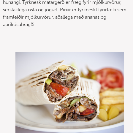
hunangi. Tyrknesk matargerð er fræg fyrir mjólkurvörur,
sérstaklega osta og jógúrt. Pinar er tyrkneskt fyrirtæki sem
framleiðir mjólkurvörur, aðallega með ananas og
apríkósubragði.