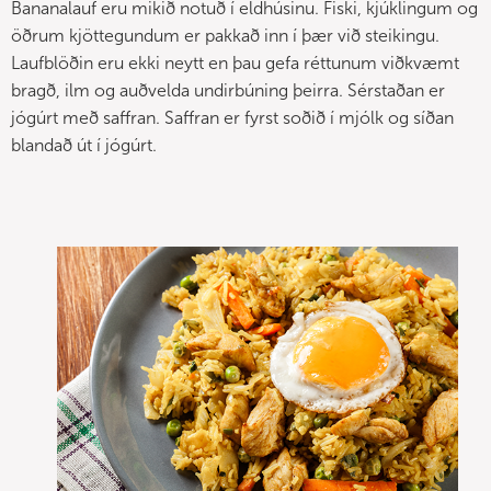
Bananalauf eru mikið notuð í eldhúsinu. Fiski, kjúklingum og
öðrum kjöttegundum er pakkað inn í þær við steikingu.
Laufblöðin eru ekki neytt en þau gefa réttunum viðkvæmt
bragð, ilm og auðvelda undirbúning þeirra. Sérstaðan er
jógúrt með saffran. Saffran er fyrst soðið í mjólk og síðan
blandað út í jógúrt.