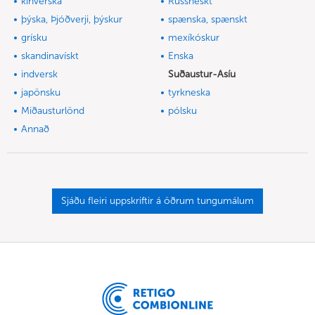
kínverska
Rússneskt
þýska, Þjóðverji, þýskur
spænska, spænskt
grísku
mexíkóskur
skandinavískt
Enska
indversk
Suðaustur-Asíu
japönsku
tyrkneska
Miðausturlönd
pólsku
Annað
Sjáðu fleiri uppskriftir á öðrum tungumálum