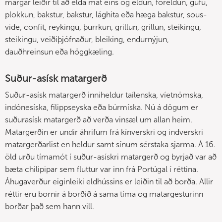
margar leiðir til að elda mat eins og eldun, foreldun, gufu,
plokkun, bakstur, bakstur, lághita eða hæga bakstur, sous-
vide, confit, reykingu, þurrkun, grillun, grillun, steikingu,
steikingu, veiðiþjófnaður, bleiking, endurnýjun,
dauðhreinsun eða höggkæling.
Suður-asísk matargerð
Suður-asísk matargerð inniheldur taílenska, víetnömska,
indónesíska, filippseyska eða búrmíska. Nú á dögum er
suðurasísk matargerð að verða vinsæl um allan heim.
Matargerðin er undir áhrifum frá kínverskri og indverskri
matargerðarlist en heldur samt sínum sérstaka sjarma. Á 16.
öld urðu tímamót í suður-asískri matargerð og byrjað var að
bæta chilipipar sem fluttur var inn frá Portúgal í réttina.
Áhugaverður eiginleiki eldhússins er leiðin til að borða. Allir
réttir eru bornir á borðið á sama tíma og matargesturinn
borðar það sem hann vill.