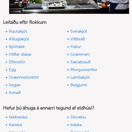
Leitaðu eftir flokkum
Nautakjöt
Svínakjöt
Alifuglakjöt
Villibráð
Kjöthakk
Fiskur
Hliðar diskar
Grænmeti
Eftirréttir
Sætabrauð
Egg
Morgunverður
Grænmetisréttir
Lambakjöt
Vegan
Belgjurtir
Annað
Hefur þú áhuga á annarri tegund af eldhúsi?
tékkneska
Slóvakíu
franska
ítalska