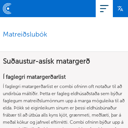
Matreiðslubók
Suðaustur-asísk matargerð
Í faglegri matargerðarlist
Í faglegri matargerðarlist er combi ofninn oft notaður til að
undirbúa máltíðir. Þetta er fagleg eldhúsaðstaða sem býður
faglegum matreiðslumönnum upp á marga möguleika til að
elda. Þökk sé eiginleikum sínum er þessi eldhúsbúnaður
frábær til að útbúa alls kyns kjöt, grænmeti, meðlæti, þar á
meðal kökur og jafnvel eftirrétti. Combi ofninn býður upp á