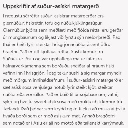
Uppskriftir af suður-asískri matargerð
Frægustu sérréttir suður-asískrar matargerðar eru
glernúðlur, fiskréttir, tofu og núðlukjúklingasúpur.
Glernúðlur þjóna sem meðlæti með fjölda rétta, eru gerðar
úr mungbaunum og líkjast við fyrstu sýn nælonþræði. Pad
thai er heiti fyrir steiktar hrísgrjónanúðlur ásamt öðru
hráefni. Það er oft kjötlaus réttur. Sushi kemur frá
Suðaustur-Asíu og var upphaflega matur fátækra
hafnarverkamanna sem borðuðu sneiðar af hráum fiski
vafinn inn í hrísgrjón. Í dag tekur sushi á sig margar myndir
með mörgum innihaldsefnum. Í suður-asískri matargerð er
sæt asísk sósa venjulega notuð fyrir steikt kjöt, steiktar
núðlur eða vorrúllur. Það er búið til úr sojabaunum, vatni,
sykri og hveiti. Sweet chili sósa með muldu chili kemur frá
Tælandi. Það þjónar sem krydd og ætti ekki að missa af því á
hvaða borði sem er með asískum mat. Annað bragðefni
sem notað er í Asíu er aji no mottó eða taílenskt karrýmauk.