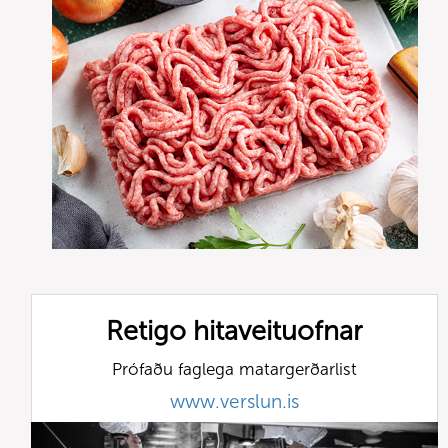
Retigo hitaveituofnar
Prófaðu faglega matargerðarlist
www.verslun.is