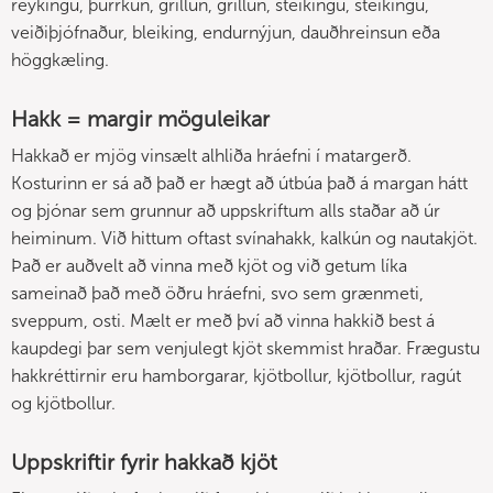
reykingu, þurrkun, grillun, grillun, steikingu, steikingu,
veiðiþjófnaður, bleiking, endurnýjun, dauðhreinsun eða
höggkæling.
Hakk = margir möguleikar
Hakkað er mjög vinsælt alhliða hráefni í matargerð.
Kosturinn er sá að það er hægt að útbúa það á margan hátt
og þjónar sem grunnur að uppskriftum alls staðar að úr
heiminum. Við hittum oftast svínahakk, kalkún og nautakjöt.
Það er auðvelt að vinna með kjöt og við getum líka
sameinað það með öðru hráefni, svo sem grænmeti,
sveppum, osti. Mælt er með því að vinna hakkið best á
kaupdegi þar sem venjulegt kjöt skemmist hraðar. Frægustu
hakkréttirnir eru hamborgarar, kjötbollur, kjötbollur, ragút
og kjötbollur.
Uppskriftir fyrir hakkað kjöt