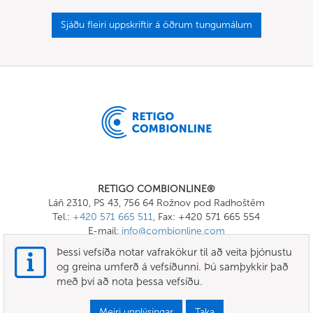
Sjáðu fleiri uppskriftir á öðrum tungumálum
RETIGO COMBIONLINE®
Láň 2310, PS 43, 756 64 Rožnov pod Radhoštěm
Tel.:
+420 571 665 511
, Fax: +420 571 665 554
E-mail:
info@combionline.com
Þessi vefsíða notar vafrakökur til að veita þjónustu
og greina umferð á vefsíðunni. Þú samþykkir það
OnlineMenu
með því að nota þessa vefsíðu.
SKILMÁLAR OG SKILYRÐI
Meiri upplýsingar
Taka