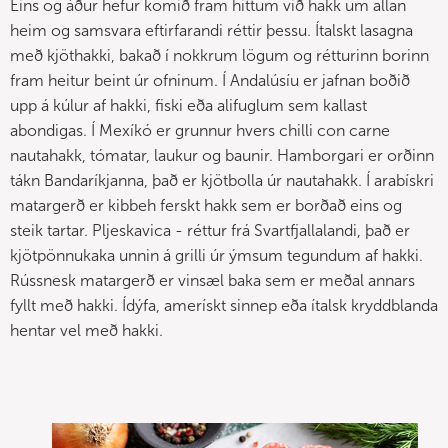
Eins og áður hefur komið fram hittum við hakk um allan
heim og samsvara eftirfarandi réttir þessu. Ítalskt lasagna
með kjöthakki, bakað í nokkrum lögum og rétturinn borinn
fram heitur beint úr ofninum. Í Andalúsíu er jafnan boðið
upp á kúlur af hakki, fiski eða alifuglum sem kallast
abondigas. Í Mexíkó er grunnur hvers chilli con carne
nautahakk, tómatar, laukur og baunir. Hamborgari er orðinn
tákn Bandaríkjanna, það er kjötbolla úr nautahakk. Í arabískri
matargerð er kibbeh ferskt hakk sem er borðað eins og
steik tartar. Pljeskavica - réttur frá Svartfjallalandi, það er
kjötpönnukaka unnin á grilli úr ýmsum tegundum af hakki.
Rússnesk matargerð er vinsæl baka sem er meðal annars
fyllt með hakki. Ídýfa, amerískt sinnep eða ítalsk kryddblanda
hentar vel með hakki.