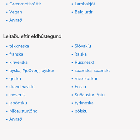
Grænmetisréttir
Lambakjöt
Vegan
Belgjurtir
Annað
Leitaðu eftir eldhústegund
tékkneska
Slóvakíu
franska
ítalska
kínverska
Rússneskt
þýska, Þjóðverji, þýskur
spænska, spænskt
grísku
mexíkóskur
skandinavískt
Enska
indversk
Suðaustur-Asíu
japönsku
tyrkneska
Miðausturlönd
pólsku
Annað