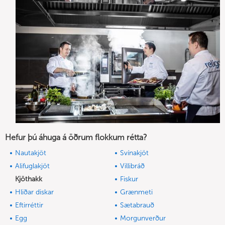
Hefur þú áhuga á öðrum flokkum rétta?
Nautakjöt
Svínakjöt
Alifuglakjöt
Villibráð
Kjöthakk
Fiskur
Hliðar diskar
Grænmeti
Eftirréttir
Sætabrauð
Egg
Morgunverður