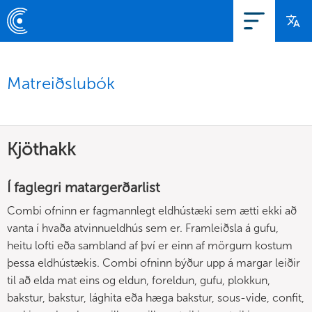
Matreiðslubók
Kjöthakk
Í faglegri matargerðarlist
Combi ofninn er fagmannlegt eldhústæki sem ætti ekki að
vanta í hvaða atvinnueldhús sem er. Framleiðsla á gufu,
heitu lofti eða sambland af því er einn af mörgum kostum
þessa eldhústækis. Combi ofninn býður upp á margar leiðir
til að elda mat eins og eldun, foreldun, gufu, plokkun,
bakstur, bakstur, lághita eða hæga bakstur, sous-vide, confit,