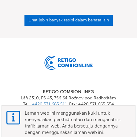
Lihat lebih banyak resipi dalam bahasa lain
RETIGO COMBIONLINE®
Láň 2310, PS 43, 756 64 Rožnov pod Radhoštěm
Tel.:
+420 571 665 511
, Fax: +420 571 665 554
E-mail:
info@combionline.com
Laman web ini menggunakan kuki untuk
menyediakan perkhidmatan dan menganalisis
trafik laman web. Anda bersetuju dengannya
OnlineMenu
dengan menggunakan laman web ini.