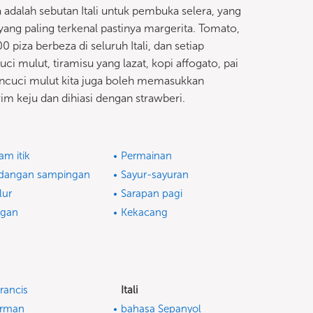
 adalah sebutan Itali untuk pembuka selera, yang
 yang paling terkenal pastinya margerita. Tomato,
 piza berbeza di seluruh Itali, dan setiap
i mulut, tiramisu yang lazat, kopi affogato, pai
a pencuci mulut kita juga boleh memasukkan
rim keju dan dihiasi dengan strawberi.
am itik
Permainan
dangan sampingan
Sayur-sayuran
lur
Sarapan pagi
egan
Kekacang
rancis
Itali
erman
bahasa Sepanyol