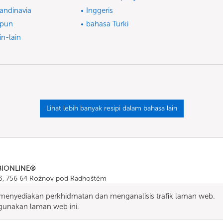
andinavia
Inggeris
epun
bahasa Turki
in-lain
Lihat lebih banyak resipi dalam bahasa lain
BIONLINE®
43, 756 64 Rožnov pod Radhoštěm
665 511
, Fax: +420 571 665 554
enyediakan perkhidmatan dan menganalisis trafik laman web.
ombionline.com
unakan laman web ini.