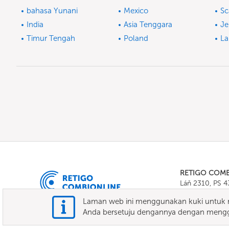
bahasa Yunani
Mexico
Sc
India
Asia Tenggara
J
Timur Tengah
Poland
La
RETIGO COM
Láň 2310, PS 
Tel.:
+420 571 
Laman web ini menggunakan kuki untuk m
E-mail:
info@c
Anda bersetuju dengannya dengan mengg