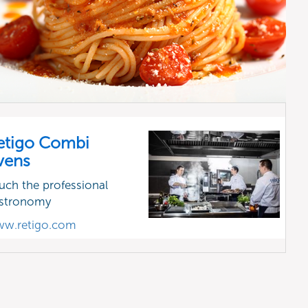
etigo Combi
vens
uch the professional
stronomy
w.retigo.com