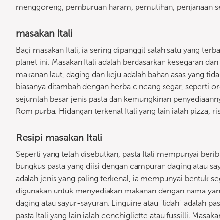
menggoreng, pemburuan haram, pemutihan, penjanaan semu
masakan Itali
Bagi masakan Itali, ia sering dipanggil salah satu yang terb
planet ini. Masakan Itali adalah berdasarkan kesegaran dan
makanan laut, daging dan keju adalah bahan asas yang ti
biasanya ditambah dengan herba cincang segar, seperti ore
sejumlah besar jenis pasta dan kemungkinan penyediaannya
Rom purba. Hidangan terkenal Itali yang lain ialah pizza, riso
Resipi masakan Itali
Seperti yang telah disebutkan, pasta Itali mempunyai beri
bungkus pasta yang diisi dengan campuran daging atau say
adalah jenis yang paling terkenal, ia mempunyai bentuk seg
digunakan untuk menyediakan makanan dengan nama yang
daging atau sayur-sayuran. Linguine atau "lidah" adalah pas
pasta Itali yang lain ialah conchigliette atau fussilli. Mas