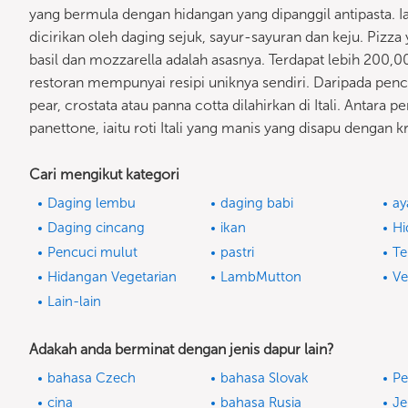
yang bermula dengan hidangan yang dipanggil antipasta. Ia
dicirikan oleh daging sejuk, sayur-sayuran dan keju. Pizza
basil dan mozzarella adalah asasnya. Terdapat lebih 200,000
restoran mempunyai resipi uniknya sendiri. Daripada pencuc
pear, crostata atau panna cotta dilahirkan di Itali. Antar
panettone, iaitu roti Itali yang manis yang disapu dengan k
Cari mengikut kategori
Daging lembu
daging babi
ay
Daging cincang
ikan
Hi
Pencuci mulut
pastri
Te
Hidangan Vegetarian
LambMutton
V
Lain-lain
Adakah anda berminat dengan jenis dapur lain?
bahasa Czech
bahasa Slovak
Pe
cina
bahasa Rusia
J