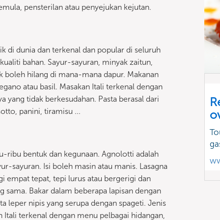
la, pensterilan atau penyejukan kejutan.
aik di dunia dan terkenal dan popular di seluruh
 kualiti bahan. Sayur-sayuran, minyak zaitun,
dak boleh hilang di mana-mana dapur. Makanan
gano atau basil. Masakan Itali terkenal dengan
 yang tidak berkesudahan. Pasta berasal dari
R
tto, panini, tiramisu ...
o
To
ga
bu-ribu bentuk dan kegunaan. Agnolotti adalah
ww
ur-sayuran. Isi boleh masin atau manis. Lasagna
i empat tepat, tepi lurus atau bergerigi dan
 sama. Bakar dalam beberapa lapisan dengan
ta leper nipis yang serupa dengan spageti. Jenis
akan Itali terkenal dengan menu pelbagai hidangan,