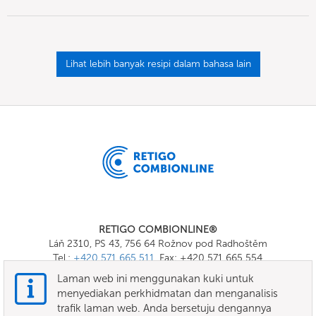
Lihat lebih banyak resipi dalam bahasa lain
RETIGO COMBIONLINE®
Láň 2310, PS 43, 756 64 Rožnov pod Radhoštěm
Tel.:
+420 571 665 511
, Fax: +420 571 665 554
E-mail:
info@combionline.com
Laman web ini menggunakan kuki untuk
menyediakan perkhidmatan dan menganalisis
trafik laman web. Anda bersetuju dengannya