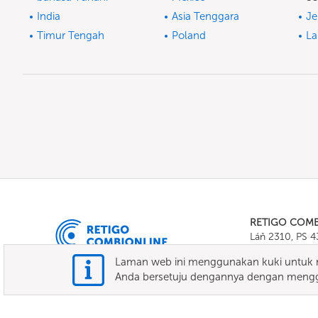
India
Asia Tenggara
J
Timur Tengah
Poland
La
RETIGO COM
Láň 2310, PS 
Tel.:
+420 571 
Laman web ini menggunakan kuki untuk m
E-mail:
info@c
Anda bersetuju dengannya dengan mengg