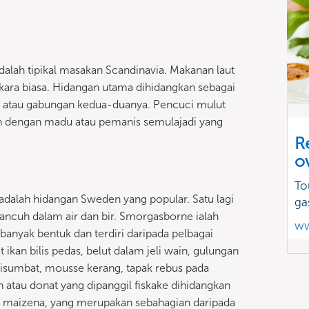
lah tipikal masakan Scandinavia. Makanan laut
rkara biasa. Hidangan utama dihidangkan sebagai
n atau gabungan kedua-duanya. Pencuci mulut
kan dengan madu atau pemanis semulajadi yang
R
o
To
adalah hidangan Sweden yang popular. Satu lagi
ga
ncuh dalam air dan bir. Smorgasborne ialah
ww
nyak bentuk dan terdiri daripada pelbagai
 ikan bilis pedas, belut dalam jeli wain, gulungan
disumbat, mousse kerang, tapak rebus pada
n atau donat yang dipanggil fiskake dihidangkan
ng, maizena, yang merupakan sebahagian daripada