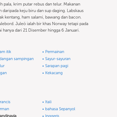
pala, krim putar rebus dan telur. Makanan
 daripada keju biru dan sup daging. Labskaus
nak kentang, ham salami, bawang dan bacon.
ebord. Juleö ialah bir khas Norway tetapi pada
i hanya dari 21 Disember hingga 6 Januari.
am itik
Permainan
dangan sampingan
Sayur-sayuran
lur
Sarapan pagi
egan
Kekacang
rancis
Itali
erman
bahasa Sepanyol
andinavia
Inggeris