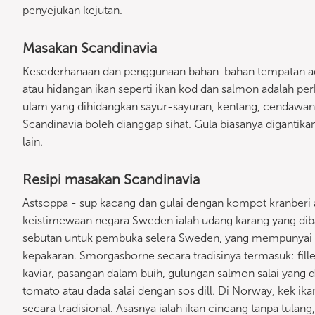
penyejukan kejutan.
Masakan Scandinavia
Kesederhanaan dan penggunaan bahan-bahan tempatan ada
atau hidangan ikan seperti ikan kod dan salmon adalah pe
ulam yang dihidangkan sayur-sayuran, kentang, cendawa
Scandinavia boleh dianggap sihat. Gula biasanya diganti
lain.
Resipi masakan Scandinavia
Astsoppa - sup kacang dan gulai dengan kompot kranberi 
keistimewaan negara Sweden ialah udang karang yang diba
sebutan untuk pembuka selera Sweden, yang mempunyai ba
kepakaran. Smorgasborne secara tradisinya termasuk: fillet
kaviar, pasangan dalam buih, gulungan salmon salai yang 
tomato atau dada salai dengan sos dill. Di Norway, kek ika
secara tradisional. Asasnya ialah ikan cincang tanpa tula