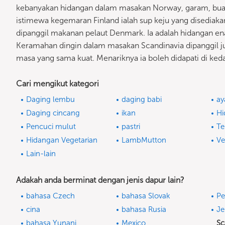
kebanyakan hidangan dalam masakan Norway, garam, buah 
istimewa kegemaran Finland ialah sup keju yang disediakan
dipanggil makanan pelaut Denmark. Ia adalah hidangan e
Keramahan dingin dalam masakan Scandinavia dipanggil jul
masa yang sama kuat. Menariknya ia boleh didapati di keda
Cari mengikut kategori
Daging lembu
daging babi
ay
Daging cincang
ikan
Hi
Pencuci mulut
pastri
Te
Hidangan Vegetarian
LambMutton
V
Lain-lain
Adakah anda berminat dengan jenis dapur lain?
bahasa Czech
bahasa Slovak
Pe
cina
bahasa Rusia
J
bahasa Yunani
Mexico
Sc