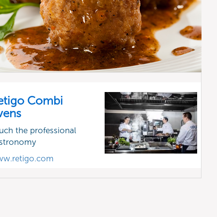
etigo Combi
vens
uch the professional
stronomy
w.retigo.com