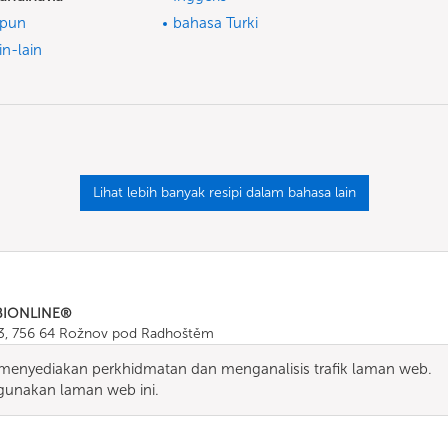
epun
bahasa Turki
in-lain
Lihat lebih banyak resipi dalam bahasa lain
BIONLINE®
43, 756 64 Rožnov pod Radhoštěm
665 511
, Fax: +420 571 665 554
enyediakan perkhidmatan dan menganalisis trafik laman web.
ombionline.com
unakan laman web ini.