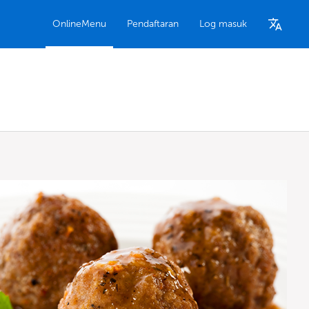
OnlineMenu
Pendaftaran
Log masuk