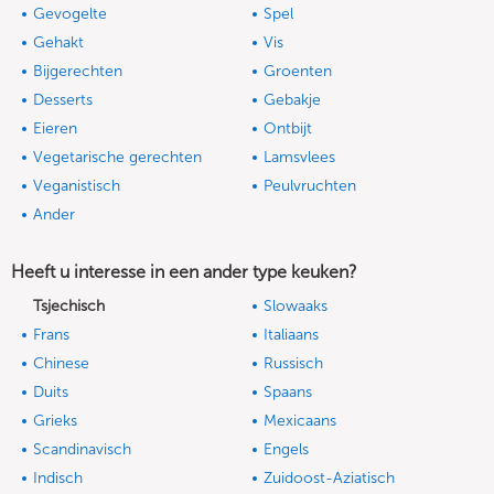
Gevogelte
Spel
Gehakt
Vis
Bijgerechten
Groenten
Desserts
Gebakje
Eieren
Ontbijt
Vegetarische gerechten
Lamsvlees
Veganistisch
Peulvruchten
Ander
Heeft u interesse in een ander type keuken?
Tsjechisch
Slowaaks
Frans
Italiaans
Chinese
Russisch
Duits
Spaans
Grieks
Mexicaans
Scandinavisch
Engels
Indisch
Zuidoost-Aziatisch