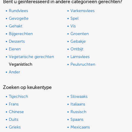
Bent u geïnteresseerd in andere categorieën gerechten?
Rundvlees
Varkensvlees
Gevogelte
Spel
Gehakt
Vis
Bijgerechten
Groenten
Desserts
Gebakje
Eieren
Ontbijt
Vegetarische gerechten
Lamsvlees
Veganistisch
Peulvruchten
Ander
Zoeken op keukentype
Tsjechisch
Slowaaks
Frans
Italiaans
Chinese
Russisch
Duits
Spaans
Grieks
Mexicaans