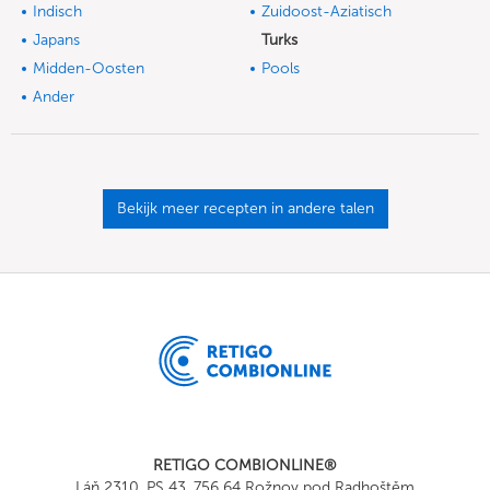
Indisch
Zuidoost-Aziatisch
Japans
Turks
Midden-Oosten
Pools
Ander
Bekijk meer recepten in andere talen
RETIGO COMBIONLINE®
Láň 2310, PS 43, 756 64 Rožnov pod Radhoštěm