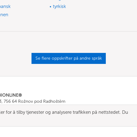
pansk
tyrkisk
nnen
Se flere oppskrifter på andre språk
BIONLINE®
43, 756 64 Rožnov pod Radhoštěm
665 511
, Fax: +420 571 665 554
 for å tilby tjenester og analysere trafikken på nettstedet. Du
ombionline.com