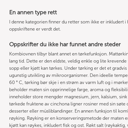
En annen type rett
I denne kategorien finner du retter som ikke er inkludert
oppskriftene er verdt det.
Oppskrifter du ikke har funnet andre steder
Kombiovnen tilbyr blant annet en tørkefunksjon. Mattørking
lang tid. Dette er den eldste, veldig enkle og lite krevend
sopp eller kjøtt kan tørkes. Under tørking er det et gradvi
ugunstig utvikling av mikroorganismer. Den ideelle temper
60 ° C, tørking bør skje i en strøm av varm luft og i mørket
beholder maten sin opprinnelige farge, aroma og fleksibilit
inneholder store mengder magnesium, jern, kalsium, sink 
tørkede fruktene av cinchona ligner rosiner med sin søte o
desserter eller müsliblandinger. En annen funksjon til kom
røyking. Røyking er en konserveringsmetode der maten er
kjøtt kan røykes, inkludert fisk og ost. Røkt salt (røykaktig