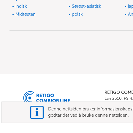
indisk
Sørøst-asiatisk
ja
Midtøsten
polsk
A
RETIGO COM
Láň 2310, PS 
Tel.:
+420 571 
Denne nettsiden bruker informasjonskapsler
E-mail:
info@c
godtar det ved å bruke denne nettsiden.