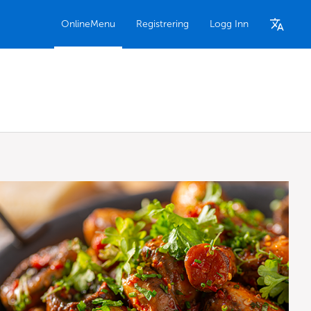
OnlineMenu
Registrering
Logg Inn