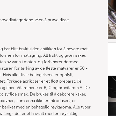
 i hovedkategoriene. Men å prøve disse
 har blitt brukt siden antikken for å bevare mat i
e formen for matlagring. All frukt og grønnsaker,
s tap av vann i maten, og forhindrer dermed
aturen for tørking av de fleste matvarer er 30 -
. Hvis alle disse betingelsene er oppfylt,
et. Tørkede aprikoser er et flott preparat, de
og fiber. Vitaminene er B, C og provitamin A. De
g syrlige smak. De brukes til å dekorere kaker,
biovnen, som ennå ikke er introdusert, er
 beriket med en behagelig røykaroma. Alle typer
, wiking), det er et havsalt med en røykaktig