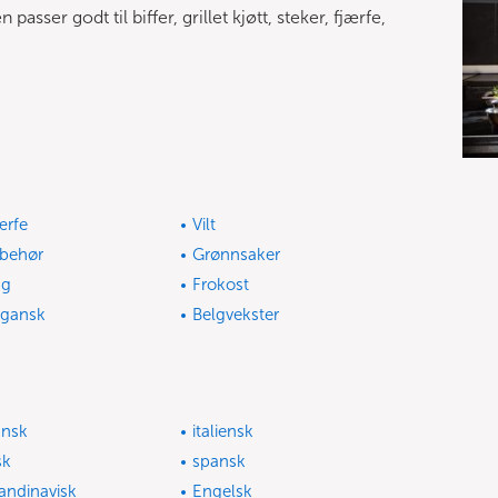
sser godt til biffer, grillet kjøtt, steker, fjærfe,
ærfe
Vilt
lbehør
Grønnsaker
gg
Frokost
gansk
Belgvekster
ansk
italiensk
sk
spansk
andinavisk
Engelsk