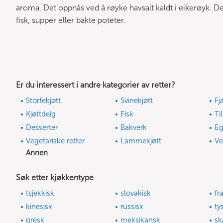
aroma. Det oppnås ved å røyke havsalt kaldt i eikerøyk. Den pa
fisk, supper eller bakte poteter.
Er du interessert i andre kategorier av retter?
Storfekjøtt
Svinekjøtt
Fj
Kjøttdeig
Fisk
Ti
Desserter
Bakverk
E
Vegetariske retter
Lammekjøtt
Ve
Annen
Søk etter kjøkkentype
tsjekkisk
slovakisk
fr
kinesisk
russisk
ty
gresk
meksikansk
sk