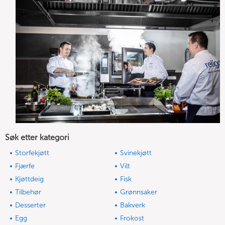
Søk etter kategori
Storfekjøtt
Svinekjøtt
Fjærfe
Vilt
Kjøttdeig
Fisk
Tilbehør
Grønnsaker
Desserter
Bakverk
Egg
Frokost