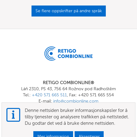
Se flere oppskrifter på andre språk
RETIGO COMBIONLINE®
Láň 2310, PS 43, 756 64 Rožnov pod Radhoštěm
Tel.:
+420 571 665 511
, Fax: +420 571 665 554
E-mail:
info@combionline.com
Denne nettsiden bruker informasjonskapsler for å
tilby tjenester og analysere trafikken på nettstedet.
OnlineMenu
Du godtar det ved å bruke denne nettsiden.
VILKÅR OG BETINGELSER
Mer informasjon
Aksepterer