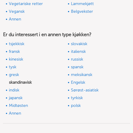
Vegetariske retter
Lammekjøtt
Vegansk
Belgvekster
Annen
Er du interessert i en annen type kjøkken?
tsjekkisk
slovakisk
fransk
italiensk
kinesisk
russisk
tysk
spansk
gresk
meksikansk
skandinavisk
Engelsk
indisk
Sørøst-asiatisk
japansk
tyrkisk
Midtøsten
polsk
Annen