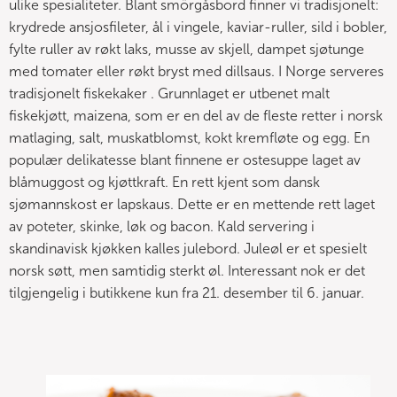
ulike spesialiteter. Blant smörgåsbord finner vi tradisjonelt:
krydrede ansjosfileter, ål i vingele, kaviar-ruller, sild i bobler,
fylte ruller av røkt laks, musse av skjell, dampet sjøtunge
med tomater eller røkt bryst med dillsaus. I Norge serveres
tradisjonelt fiskekaker . Grunnlaget er utbenet malt
fiskekjøtt, maizena, som er en del av de fleste retter i norsk
matlaging, salt, muskatblomst, kokt kremfløte og egg. En
populær delikatesse blant finnene er ostesuppe laget av
blåmuggost og kjøttkraft. En rett kjent som dansk
sjømannskost er lapskaus. Dette er en mettende rett laget
av poteter, skinke, løk og bacon. Kald servering i
skandinavisk kjøkken kalles julebord. Juleøl er et spesielt
norsk søtt, men samtidig sterkt øl. Interessant nok er det
tilgjengelig i butikkene kun fra 21. desember til 6. januar.