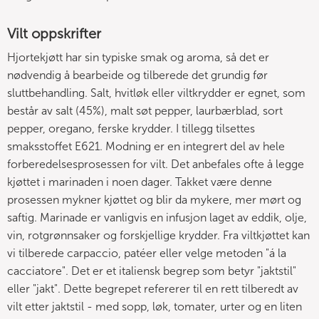
Vilt oppskrifter
Hjortekjøtt har sin typiske smak og aroma, så det er
nødvendig å bearbeide og tilberede det grundig før
sluttbehandling. Salt, hvitløk eller viltkrydder er egnet, som
består av salt (45%), malt søt pepper, laurbærblad, sort
pepper, oregano, ferske krydder. I tillegg tilsettes
smaksstoffet E621. Modning er en integrert del av hele
forberedelsesprosessen for vilt. Det anbefales ofte å legge
kjøttet i marinaden i noen dager. Takket være denne
prosessen mykner kjøttet og blir da mykere, mer mørt og
saftig. Marinade er vanligvis en infusjon laget av eddik, olje,
vin, rotgrønnsaker og forskjellige krydder. Fra viltkjøttet kan
vi tilberede carpaccio, patéer eller velge metoden "á la
cacciatore". Det er et italiensk begrep som betyr "jaktstil"
eller "jakt". Dette begrepet refererer til en rett tilberedt av
vilt etter jaktstil - med sopp, løk, tomater, urter og en liten