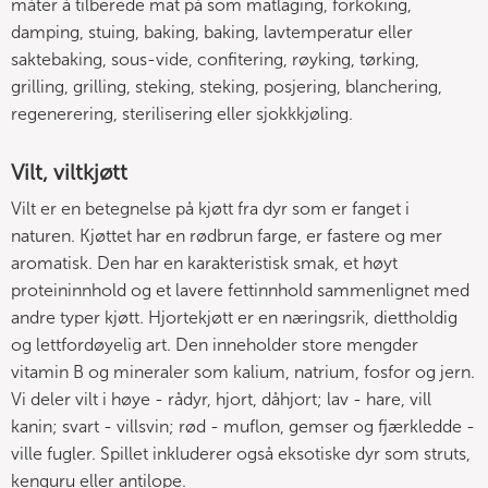
måter å tilberede mat på som matlaging, forkoking,
damping, stuing, baking, baking, lavtemperatur eller
saktebaking, sous-vide, confitering, røyking, tørking,
grilling, grilling, steking, steking, posjering, blanchering,
regenerering, sterilisering eller sjokkkjøling.
Vilt, viltkjøtt
Vilt er en betegnelse på kjøtt fra dyr som er fanget i
naturen. Kjøttet har en rødbrun farge, er fastere og mer
aromatisk. Den har en karakteristisk smak, et høyt
proteininnhold og et lavere fettinnhold sammenlignet med
andre typer kjøtt. Hjortekjøtt er en næringsrik, diettholdig
og lettfordøyelig art. Den inneholder store mengder
vitamin B og mineraler som kalium, natrium, fosfor og jern.
Vi deler vilt i høye - rådyr, hjort, dåhjort; lav - hare, vill
kanin; svart - villsvin; rød - muflon, gemser og fjærkledde -
ville fugler. Spillet inkluderer også eksotiske dyr som struts,
kenguru eller antilope.