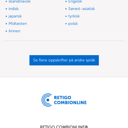
skandinavisk
Engelsk
indisk
Sørøst-asiatisk
japansk
tyrkisk
Midtøsten
polsk
Annen
Se flere oppskrifter på andre språk
RETIGO COMBIONLINE®