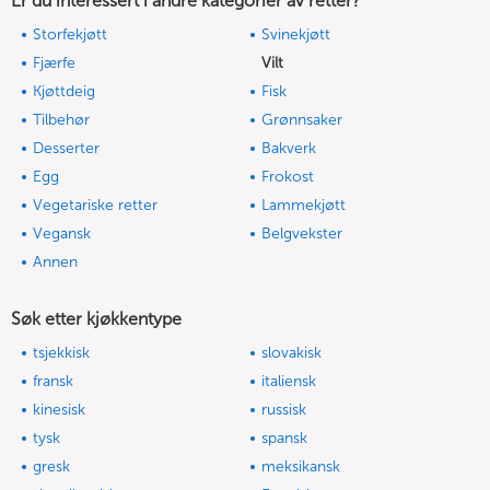
Er du interessert i andre kategorier av retter?
Storfekjøtt
Svinekjøtt
Fjærfe
Vilt
Kjøttdeig
Fisk
Tilbehør
Grønnsaker
Desserter
Bakverk
Egg
Frokost
Vegetariske retter
Lammekjøtt
Vegansk
Belgvekster
Annen
Søk etter kjøkkentype
tsjekkisk
slovakisk
fransk
italiensk
kinesisk
russisk
tysk
spansk
gresk
meksikansk