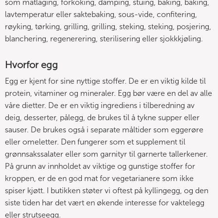
som matlaging, forkoking, damping, stuing, baking, baking,
lavtemperatur eller saktebaking, sous-vide, confitering,
røyking, tørking, grilling, grilling, steking, steking, posjering,
blanchering, regenerering, sterilisering eller sjokkkjøling.
Hvorfor egg
Egg er kjent for sine nyttige stoffer. De er en viktig kilde til
protein, vitaminer og mineraler. Egg bør være en del av alle
våre dietter. De er en viktig ingrediens i tilberedning av
deig, desserter, pålegg, de brukes til å tykne supper eller
sauser. De brukes også i separate måltider som eggerøre
eller omeletter. Den fungerer som et supplement til
grønnsakssalater eller som garnityr til garnerte tallerkener.
På grunn av innholdet av viktige og gunstige stoffer for
kroppen, er de en god mat for vegetarianere som ikke
spiser kjøtt. I butikken støter vi oftest på kyllingegg, og den
siste tiden har det vært en økende interesse for vaktelegg
eller strutseegg.