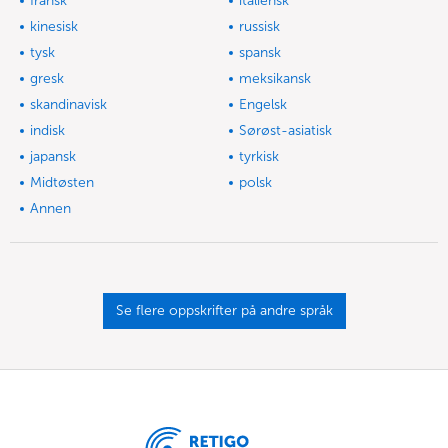
fransk
italiensk
kinesisk
russisk
tysk
spansk
gresk
meksikansk
skandinavisk
Engelsk
indisk
Sørøst-asiatisk
japansk
tyrkisk
Midtøsten
polsk
Annen
Se flere oppskrifter på andre språk