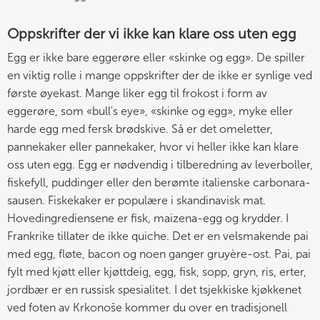
Oppskrifter der vi ikke kan klare oss uten egg
Egg er ikke bare eggerøre eller «skinke og egg». De spiller
en viktig rolle i mange oppskrifter der de ikke er synlige ved
første øyekast. Mange liker egg til frokost i form av
eggerøre, som «bull's eye», «skinke og egg», myke eller
harde egg med fersk brødskive. Så er det omeletter,
pannekaker eller pannekaker, hvor vi heller ikke kan klare
oss uten egg. Egg er nødvendig i tilberedning av leverboller,
fiskefyll, puddinger eller den berømte italienske carbonara-
sausen. Fiskekaker er populære i skandinavisk mat.
Hovedingrediensene er fisk, maizena-egg og krydder. I
Frankrike tillater de ikke quiche. Det er en velsmakende pai
med egg, fløte, bacon og noen ganger gruyère-ost. Pai, pai
fylt med kjøtt eller kjøttdeig, egg, fisk, sopp, gryn, ris, erter,
jordbær er en russisk spesialitet. I det tsjekkiske kjøkkenet
ved foten av Krkonoše kommer du over en tradisjonell