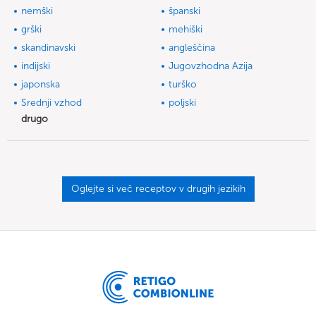
nemški
španski
grški
mehiški
skandinavski
angleščina
indijski
Jugovzhodna Azija
japonska
turško
Srednji vzhod
poljski
drugo
Oglejte si več receptov v drugih jezikih