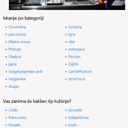
Iskanje po kategoriji
Govedina
Svinjina
perutnina
Igra
Mleto meso
ribe
Priloge
zelenjava
Sladice
Pecivo
jajca
Zajtrk
Vegetarijanske jedi
LambMutton
Veganska
stročnice
drugo
Vas zanima še kakšen tip kuhinje?
češki
slovaški
francosko
italijanščina
kitajski
ruski