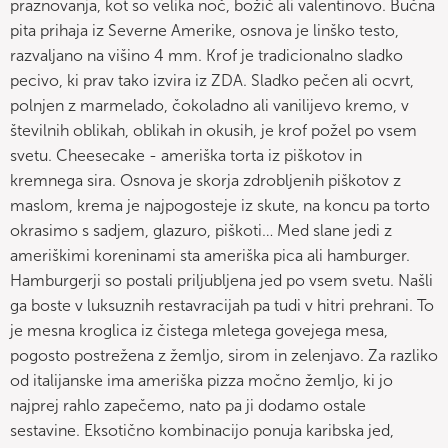
praznovanja, kot so velika noč, božič ali valentinovo. Bučna
pita prihaja iz Severne Amerike, osnova je linško testo,
razvaljano na višino 4 mm. Krof je tradicionalno sladko
pecivo, ki prav tako izvira iz ZDA. Sladko pečen ali ocvrt,
polnjen z marmelado, čokoladno ali vanilijevo kremo, v
številnih oblikah, oblikah in okusih, je krof požel po vsem
svetu. Cheesecake - ameriška torta iz piškotov in
kremnega sira. Osnova je skorja zdrobljenih piškotov z
maslom, krema je najpogosteje iz skute, na koncu pa torto
okrasimo s sadjem, glazuro, piškoti… Med slane jedi z
ameriškimi koreninami sta ameriška pica ali hamburger.
Hamburgerji so postali priljubljena jed po vsem svetu. Našli
ga boste v luksuznih restavracijah pa tudi v hitri prehrani. To
je mesna kroglica iz čistega mletega govejega mesa,
pogosto postrežena z žemljo, sirom in zelenjavo. Za razliko
od italijanske ima ameriška pizza močno žemljo, ki jo
najprej rahlo zapečemo, nato pa ji dodamo ostale
sestavine. Eksotično kombinacijo ponuja karibska jed,