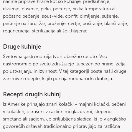
načine priprave hrane kot so kuhanje, predkuhanje,
dušenje, dušenje, peka, pečenje, nizka temperatura ali
počasno pečenje, sous-vide, confit, dimljenje, sušenje,
pečenje na žaru, žar, praženje, cvrtje, poširanje, blanširanje,
regeneracija, sterilizacija ali šok hlajenje.
Druge kuhinje
Svetovna gastronomija tvori obsežno celoto. Vso
gastronomijo po svetu združujejo ljubezen do hrane, želja
po ustvarjanju in izvirnost. V tej kategoriji boste našli druge
zanimive recepte, ki jih ponuja mednarodna kuhinja.
Recepti drugih kuhinj
Iz Amerike prihajajo znani kolački - majhni kolački, pečeni
v kolačkih, okrašeni z različnimi glazurami, stepeno
smetano ali sadjem. Je priljubljena sladica, ki jo v angleško
govorečih državah tradicionalno pripravljajo za različna