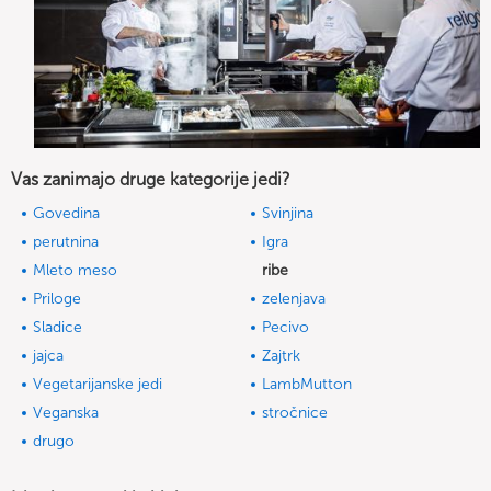
Vas zanimajo druge kategorije jedi?
Govedina
Svinjina
perutnina
Igra
Mleto meso
ribe
Priloge
zelenjava
Sladice
Pecivo
jajca
Zajtrk
Vegetarijanske jedi
LambMutton
Veganska
stročnice
drugo