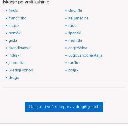
Iskanje po vrsti kuhinje
češki
slovaški
francosko
italijanščina
kitajski
ruski
nemški
španski
grški
mehiški
skandinavski
angleščina
indijski
Jugovzhodna Azija
japonska
turško
Srednji vzhod
poljski
drugo
Oglejte si več receptov v drugih jezikih