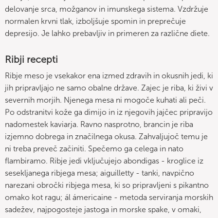
delovanje srca, možganov in imunskega sistema. Vzdržuje
normalen krvni tlak, izboljšuje spomin in preprečuje
depresijo. Je lahko prebavljiv in primeren za različne diete.
Ribji recepti
Ribje meso je vsekakor ena izmed zdravih in okusnih jedi, ki
jih pripravljajo ne samo obalne države. Zajec je riba, ki živi v
severnih morjih. Njenega mesa ni mogoče kuhati ali peči.
Po odstranitvi kože ga dimijo in iz njegovih jajčec pripravijo
nadomestek kaviarja. Ravno nasprotno, brancin je riba
izjemno dobrega in značilnega okusa. Zahvaljujoč temu je
ni treba preveč začiniti. Spečemo ga celega in nato
flambiramo. Ribje jedi vključujejo abondigas - kroglice iz
sesekljanega ribjega mesa; aiguilletty - tanki, navpično
narezani obročki ribjega mesa, ki so pripravljeni s pikantno
omako kot ragu; ál ámericaine - metoda serviranja morskih
sadežev, najpogosteje jastoga in morske spake, v omaki,