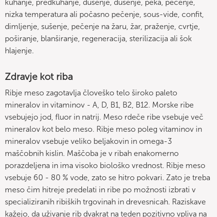
kuhanje, predkuhanje, dušenje, dušenje, peka, pečenje,
nizka temperatura ali počasno pečenje, sous-vide, confit,
dimljenje, sušenje, pečenje na žaru, žar, praženje, cvrtje,
poširanje, blanširanje, regeneracija, sterilizacija ali šok
hlajenje.
Zdravje kot riba
Ribje meso zagotavlja človeško telo široko paleto
mineralov in vitaminov - A, D, B1, B2, B12. Morske ribe
vsebujejo jod, fluor in natrij. Meso rdeče ribe vsebuje več
mineralov kot belo meso. Ribje meso poleg vitaminov in
mineralov vsebuje veliko beljakovin in omega-3
maščobnih kislin. Maščoba je v ribah enakomerno
porazdeljena in ima visoko biološko vrednost. Ribje meso
vsebuje 60 - 80 % vode, zato se hitro pokvari. Zato je treba
meso čim hitreje predelati in ribe po možnosti izbrati v
specializiranih ribiških trgovinah in drevesnicah. Raziskave
kažejo, da uživanje rib dvakrat na teden pozitivno vpliva na