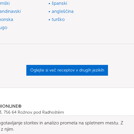
mški
španski
andinavski
angleščina
ponska
turško
ugo
Oglejte si več receptov v drugih jezikih
BIONLINE®
43, 756 64 Rožnov pod Radhoštěm
665 511
, Fax: +420 571 665 554
gotavljanje storitev in analizo prometa na spletnem mestu. Z
ombionline.com
 z njim.