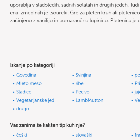
uporablja v sladoledih, sadnih solatah in drugih jedeh. Tud
ena izmed njih je tsoureki. Gre za pleten kruh ali pletenic
začinjeno z vanilijo in pomarančno lupinico. Pletenica j
Iskanje po kategoriji
Govedina
Svinjina
pe
Mleto meso
ribe
Pr
Sladice
Pecivo
ja
Vegetarijanske jedi
LambMutton
Ve
drugo
Vas zanima še kakšen tip kuhinje?
češki
slovaški
fr