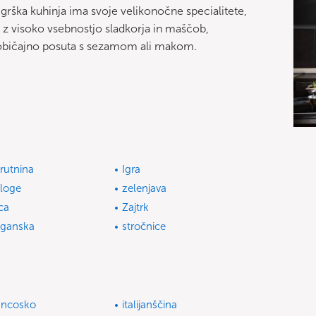
i grška kuhinja ima svoje velikonočne specialitete,
o z visoko vsebnostjo sladkorja in maščob,
e običajno posuta s sezamom ali makom.
rutnina
Igra
iloge
zelenjava
jca
Zajtrk
ganska
stročnice
ancosko
italijanščina