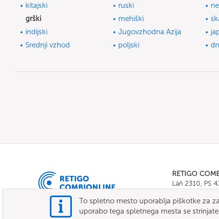
kitajski
ruski
ne
grški
mehiški
sk
indijski
Jugovzhodna Azija
ja
Srednji vzhod
poljski
dr
RETIGO COM
Láň 2310, PS 
Tel.:
+420 571 
To spletno mesto uporablja piškotke za za
E-mail:
info@c
uporabo tega spletnega mesta se strinjate