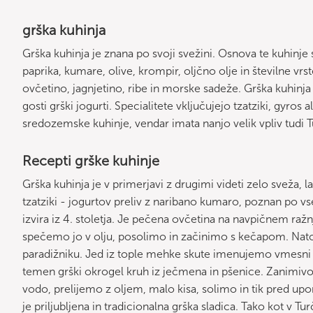
grška kuhinja
Grška kuhinja je znana po svoji svežini. Osnova te kuhinje s
paprika, kumare, olive, krompir, oljčno olje in številne vr
ovčetino, jagnjetino, ribe in morske sadeže. Grška kuhinja 
gosti grški jogurti. Specialitete vključujejo tzatziki, gyros
sredozemske kuhinje, vendar imata nanjo velik vpliv tudi Tu
Recepti grške kuhinje
Grška kuhinja je v primerjavi z drugimi videti zelo sveža, la
tzatziki - jogurtov preliv z naribano kumaro, poznan po vse
izvira iz 4. stoletja. Je pečena ovčetina na navpičnem ra
spečemo jo v olju, posolimo in začinimo s kečapom. Na
paradižniku. Jed iz tople mehke skute imenujemo vmesni si
temen grški okrogel kruh iz ječmena in pšenice. Zanimiv
vodo, prelijemo z oljem, malo kisa, solimo in tik pred up
je priljubljena in tradicionalna grška sladica. Tako kot v Tur