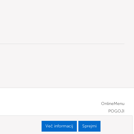
OnlineMenu
POGOJI
Več informacij
Sprejmi