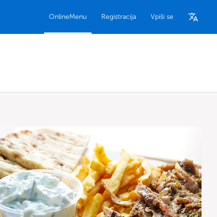
OnlineMenu
Registracija
Vpiši se