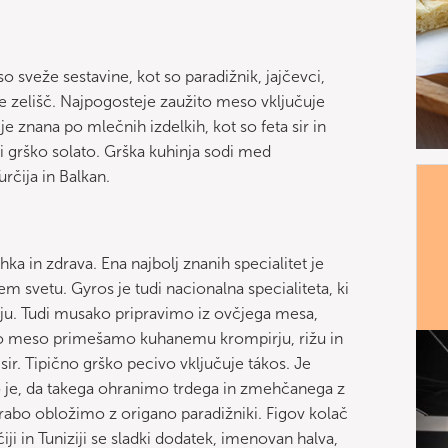
o sveže sestavine, kot so paradižnik, jajčevci,
ste zelišč. Najpogosteje zaužito meso vključuje
je znana po mlečnih izdelkih, kot so feta sir in
 ali grško solato. Grška kuhinja sodi med
rčija in Balkan.
hka in zdrava. Ena najbolj znanih specialitet je
m svetu. Gyros je tudi nacionalna specialiteta, ki
žnju. Tudi musako pripravimo iz ovčjega mesa,
to meso primešamo kuhanemu krompirju, rižu in
r. Tipično grško pecivo vključuje tákos. Je
o je, da takega ohranimo trdega in zmehčanega z
orabo obložimo z origano paradižniki. Figov kolač
čiji in Tuniziji se sladki dodatek, imenovan halva,